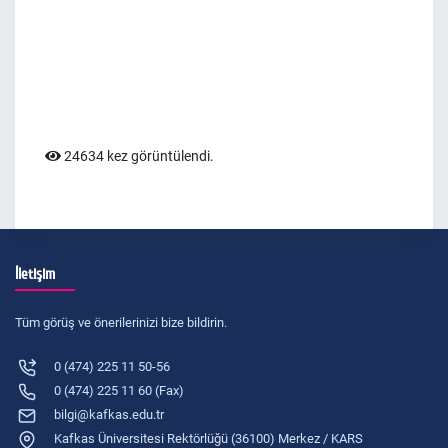
24634 kez görüntülendi.
İletişim
Tüm görüş ve önerilerinizi bize bildirin.
0 (474) 225 11 50-56
0 (474) 225 11 60 (Fax)
bilgi@kafkas.edu.tr
Kafkas Üniversitesi Rektörlüğü (36100) Merkez / KARS