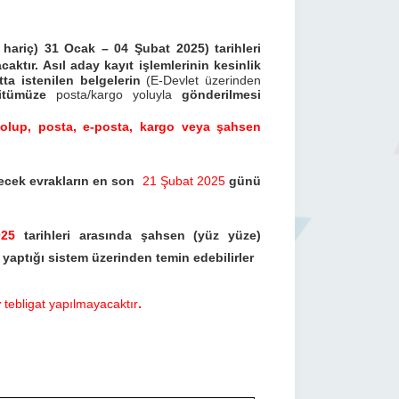
r hariç) 31 Ocak – 04 Şubat 2025) tarihleri
caktır. Asıl aday kayıt işlemlerinin kesinlik
tta istenilen belgelerin
(E-Devlet üzerinden
titümüze
posta/kargo yoluyla
gönderilmesi
k olup, posta, e-posta, kargo veya şahsen
ilecek evrakların en son
21 Şubat 2025
günü
2025
tarihleri arasında şahsen (yüz yüze)
yaptığı sistem üzerinden temin edebilirler
r
tebligat yapılmayacaktır
.