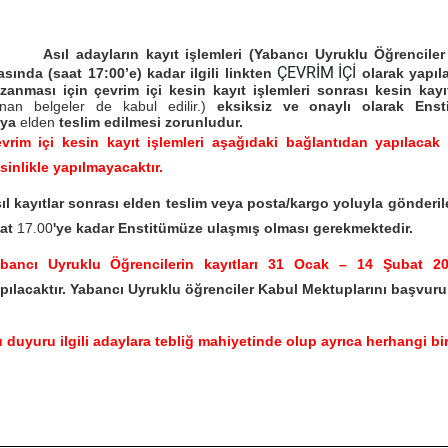
Asıl adayların kayıt işlemleri (Yabancı Uyruklu Öğrencile
ÇEVRİM İÇİ
asında (saat 17:00’e) kadar ilgili linkten
olarak yapıla
zanması için çevrim içi kesin kayıt işlemleri sonrası kesin kayı
ınan belgeler de kabul edilir.)
eksiksiz ve onaylı olarak Ens
eya
elden
teslim edilmesi zorunludur.
vrim içi kesin kayıt işlemleri aşağıdaki bağlantıdan yapılaca
sinlikle yapılmayacaktır.
ıl kayıtlar sonrası elden teslim veya posta/kargo yoluyla gönder
aat
17.00
'ye kadar Enstitümüze ulaşmış olması gerekmektedir.
bancı Uyruklu Öğrencilerin kayıtları 31 Ocak – 14 Şubat 
pılacaktır. Yabancı Uyruklu öğrenciler Kabul Mektuplarını başvuru 
 duyuru ilgili adaylara tebliğ mahiyetinde olup ayrıca herhangi bi