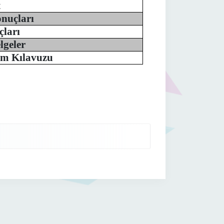
t
nuçları
ları
lgeler
ım Kılavuzu