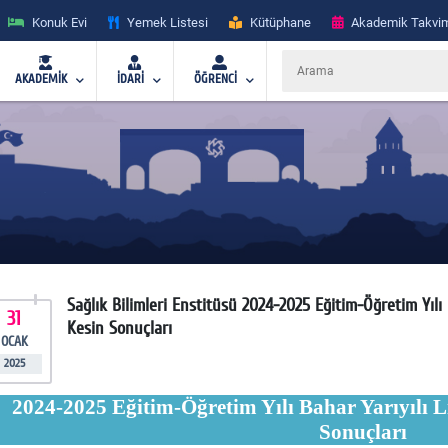
Konuk Evi
Yemek Listesi
Kütüphane
Akademik Takvi
AKADEMİK
İDARİ
ÖĞRENCİ
Sağlık Bilimleri Enstitüsü 2024-2025 Eğitim-Öğretim Yılı
31
Kesin Sonuçları
OCAK
2025
2024-2025 Eğitim-Öğretim Yılı Bahar Yarıyılı L
Sonuçları