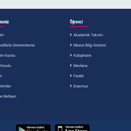
itemiz
Öğrenci
im
Akademik Takvim
aflarla Üniversitemiz
Mezun Bilgi Sistemi
im Kurulu
Kütüphane
 Kurulu
Mevlana
o
Farabi
Birimler
Erasmus
on Rehberi