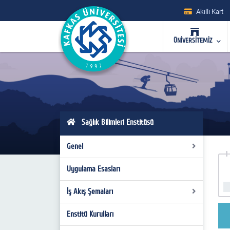
Akıllı Kart
ÜNİVERSİTEMİZ
Sağlık Bilimleri Enstitüsü
Genel
Uygulama Esasları
İdari
Tarihçe
İş Akış Şemaları
Misyon-Vizyon
Enstitü Kurulları
İş Akış Şemaları