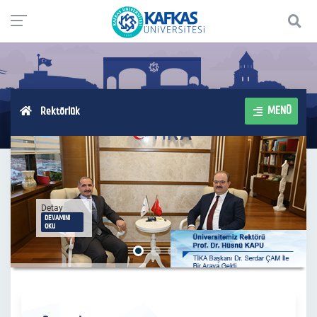
MENÜ
Rektörlük
Detay
DEVAMINI
OKU