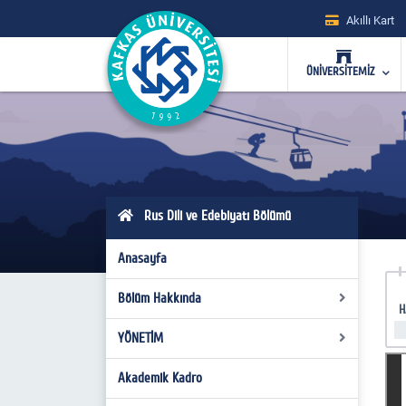
Akıllı Kart
ÜNİVERSİTEMİZ
Rus Dili ve Edebiyatı Bölümü
Anasayfa
Bölüm Hakkında
H
YÖNETİM
Hakkımızda
Bölüm Tanıtımı
Akademik Kadro
Bölüm Başkanı