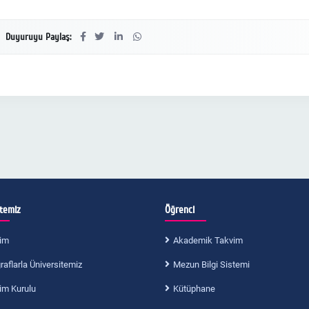
Duyuruyu Paylaş:
itemiz
Öğrenci
im
Akademik Takvim
aflarla Üniversitemiz
Mezun Bilgi Sistemi
im Kurulu
Kütüphane