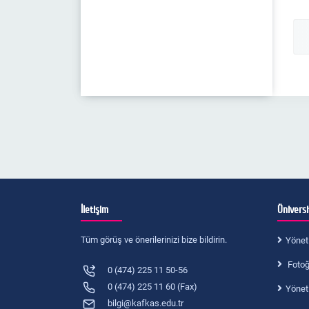
İletişim
Ünivers
Tüm görüş ve önerilerinizi bize bildirin.
Yönet
Fotoğr
0 (474) 225 11 50-56
0 (474) 225 11 60 (Fax)
Yönet
bilgi@kafkas.edu.tr