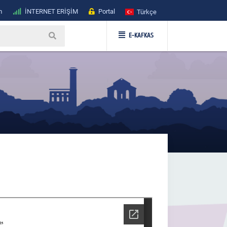
m
İNTERNET ERİŞİM
Portal
Türkçe
E-KAFKAS