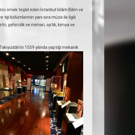
nci örnek teşkil eden İstanbul İslâm Bilim ve
 tıp bölümlerinin yanı sıra müze ile ilgili
tri, şehircilik ve mimari, optik, kimya ve
 Takiyüddin’in 1559 yılında yaptığı mekanik