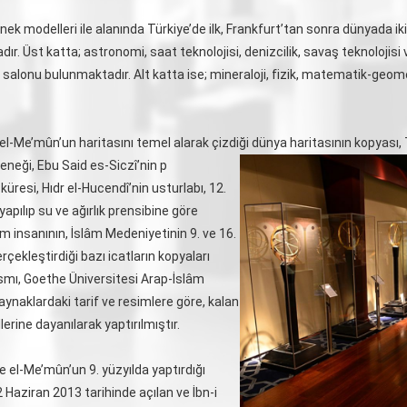
nek modelleri ile alanında Türkiye’de ilk, Frankfurt’tan sonra dünyada iki
r. Üst katta; astronomi, saat teknolojisi, denizcilik, savaş teknolojisi ve
on salonu bulunmaktadır. Alt katta ise; mineraloji, fizik, matematik-geome
e el-Me’mûn’un haritasını temel alarak çizdiği dünya haritasının kopyası,
eneği, Ebu Said es-Siczî’nin p
resi, Hıdr el-Hucendî’nin usturlabı, 12.
pılıp su ve ağırlık prensibine göre
lim insanının, İslâm Medeniyetinin 9. ve 16.
rçekleştirdiği bazı icatların kopyaları
ısmı, Goethe Üniversitesi Arap-İslâm
kaynaklardaki tarif ve resimlere göre, kalan
erine dayanılarak yaptırılmıştır.
 el-Me’mûn’un 9. yüzyılda yaptırdığı
 Haziran 2013 tarihinde açılan ve İbn-i