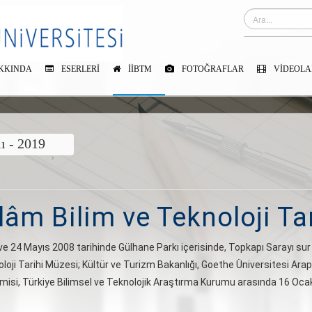
KKINDA
ESERLERI
İİBTM
FOTOĞRAFLAR
VIDEOLA
lı - 2019
slâm Bilim ve Teknoloji Ta
ve 24 Mayıs 2008 tarihinde Gülhane Parkı içerisinde, Topkapı Sarayı sur 
loji Tarihi Müzesi; Kültür ve Turizm Bakanlığı, Goethe Üniversitesi Arap-
demisi, Türkiye Bilimsel ve Teknolojik Araştırma Kurumu arasında 16 Oc