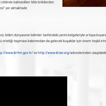
i cildinde bahsedilen tıbbi bitkilerden
si” yer almaktadır.
esi, İslâm dünyasının bilimler tarihindeki yerini belgeleriyle ortaya ko
köprü niteliği taşıması bakımından da gelecek kuşaklar için önem teşkil 
tp://www.ibttm.gov.tr/
ve
http://www.ibtav.org/
adreslerinden ulaşılabilir