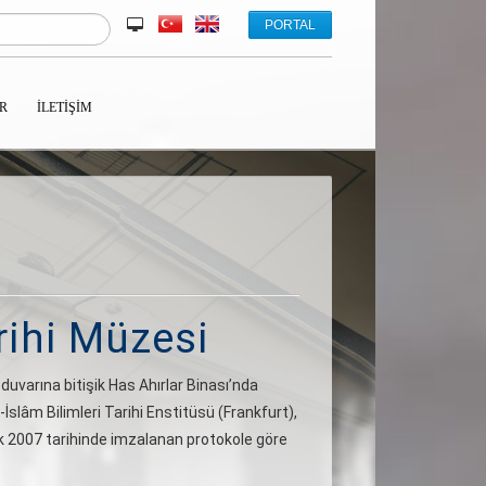
PORTAL
R
İLETIŞIM
rihi Müzesi
duvarına bitişik Has Ahırlar Binası’nda
İslâm Bilimleri Tarihi Enstitüsü (Frankfurt),
ak 2007 tarihinde imzalanan protokole göre