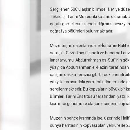
Sergilenen 500’ü aşkın bilimsel âlet ve düze
Teknoloji Tarihi Müzesi iki kattan oluşmaktadı
çeşitli görsellerin izlenebildiği bir sinevizy
coğrafya bölümleri bulunmaktadır.
Müze teşhir salonlarında, el-İdrîsî’nin Halif
saati, el-Cezerî’nin fil saati ve hacamat düz
lanetaryumu, Abdurrahman es-Sufî’nin gök kü
yüzyılda Abdurrahman el-Hazinî tarafından ya
çalışan dakika terazisi gibi birçok önemli bi
yüzyıllar arasındaki yaratıcılık döneminde ge
sergilenmektedir. Bu kopyaların büyük bir k
Bilimleri Tarihi Enstitüsü tarafından, yazılı 
kısmı ise günümüze ulaşan eserlerin orijinall
Müzenin bahçe kısmında ise, üzerinde Halife
dünya haritasının kopyası olan yerküre ile 22