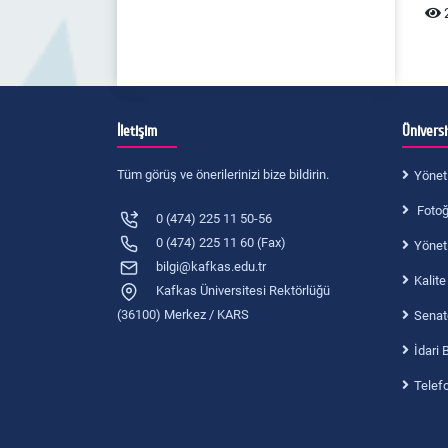
2
İletişim
Ünivers
Tüm görüş ve önerilerinizi bize bildirin.
Yönet
Fotoğr
0 (474) 225 11 50-56
0 (474) 225 11 60 (Fax)
Yönet
bilgi@kafkas.edu.tr
Kalite
Kafkas Üniversitesi Rektörlüğü
(36100) Merkez / KARS
Senat
İdari 
Telef