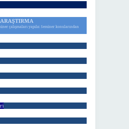
- ARAŞTIRMA
iner çalışmaları yapılır. Seminer konularından
ri