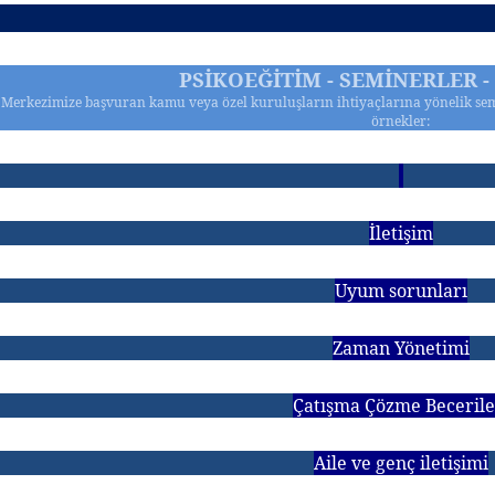
PSİKOEĞİTİM - SEMİNERLER 
Merkezimize başvuran kamu veya özel kuruluşların ihtiyaçlarına yönelik sem
örnekler:
İletişim
Uyum sorunları
Zaman Yönetimi
Çatışma Çözme Becerile
Aile ve genç iletişimi