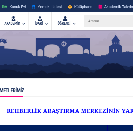
Konuk Evi
Yemek Listesi
Kütüphane
Akademik Takvi
AKADEMİK
İDARİ
ÖĞRENCİ
ZMETLERİMİZ
REHBERLİK ARAŞTIRMA MERKEZİNİN YA