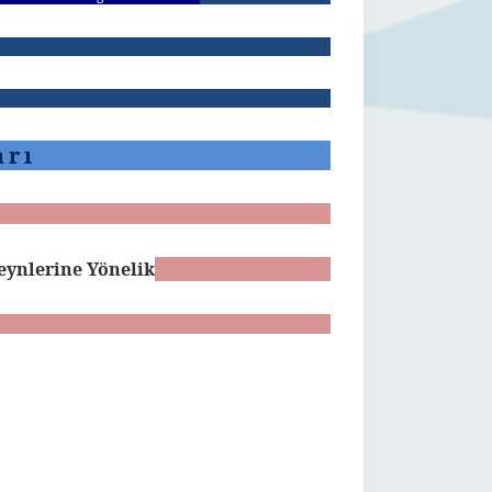
arı
ynlerine Yönelik