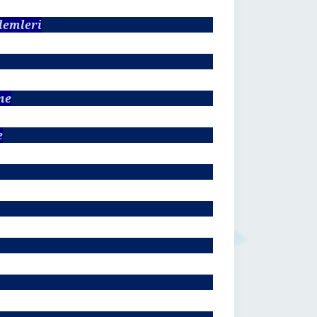
lemleri
me
e