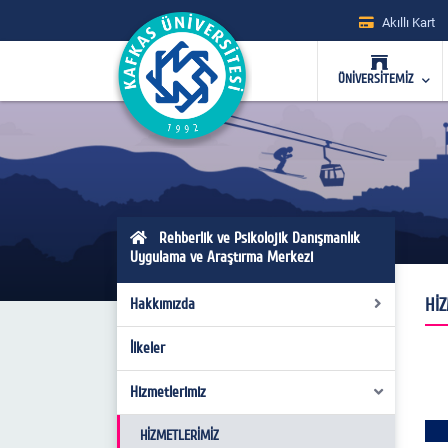
Akıllı Kart
ÜNİVERSİTEMİZ
Rehberlik ve Psikolojik Danışmanlık
Uygulama ve Araştırma Merkezi
Hİ
Hakkımızda
İlkeler
Genel Bilgiler
Misyon-Vizyon
Hizmetlerimiz
Yönetim Kurulu
HİZMETLERİMİZ