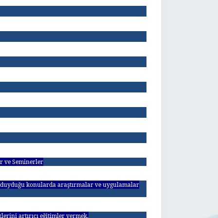
er ve Seminerler
ç duyduğu konularda araştırmalar ve uygulamalar
erini artırıcı eğitimler vermek.