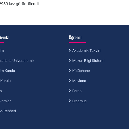
939 kez görüntülendi.
itemiz
Öğrenci
im
Akademik Takvim
aflarla Üniversitemiz
Mezun Bilgi Sistemi
im Kurulu
Kütüphane
 Kurulu
Mevlana
o
Farabi
Birimler
Erasmus
on Rehberi