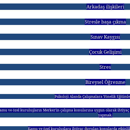
Arkadaş ilişkileri
Stresle başa çıkma
Sınav Kaygısı
Çocuk Gelişimi
Stres
Bireysel Öğrenme
Psikoloji Alanda Çalışmalara Yönelik Eğitiml
amu ve özel kuruluşların Merkez’in çalışma konularına uygun olarak ihtiya
yapmak.
Kamu ve özel kuruluşlara ihtiyaç duyulan konularda etkinlikl