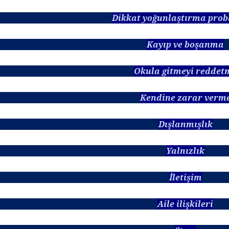
Dikkat yoğunlaştırma prob
Kayıp ve boşanma
Okula gitmeyi reddet
Kendine zarar verm
Dışlanmışlık
Yalnızlık
İletişim
Aile ilişkileri