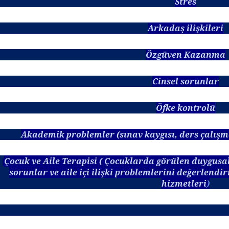
Stres
Arkadaş ilişkileri
Özgüven Kazanma
Cinsel sorunlar
Öfke kontrolü
Akademik problemler (sınav kaygısı, ders çalış
Çocuk ve Aile Terapisi ( Çocuklarda görülen duygusal,
sorunlar ve aile içi ilişki problemlerini değerlend
hizmetleri
)