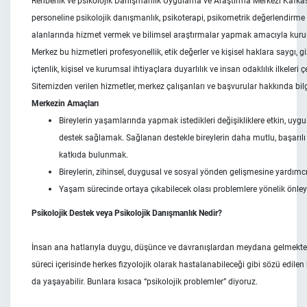
Rehberlik ve psikolojik Danışmanlık Uygulama ve Araştırma
Merkezi Kafkas 
personeline psikolojik danışmanlık, psikoterapi, psikometrik değerlendirme (
alanlarında hizmet vermek ve bilimsel araştırmalar yapmak amacıyla kuru
Merkez bu hizmetleri profesyonellik, etik değerler ve kişisel haklara saygı, gi
içtenlik, kişisel ve kurumsal ihtiyaçlara duyarlılık ve insan odaklılık ilkeleri 
Sitemizden verilen hizmetler, merkez çalışanları ve başvurular hakkında bilgi
Merkezin Amaçları
Bireylerin yaşamlarında yapmak istedikleri değişikliklere etkin, uygu
destek sağlamak. Sağlanan destekle bireylerin daha mutlu, başarılı
katkıda bulunmak.
Bireylerin, zihinsel, duygusal ve sosyal yönden gelişmesine yardımc
Yaşam sürecinde ortaya çıkabilecek olası problemlere yönelik önle
Psikolojik Destek veya Psikolojik Danışmanlık Nedir?
İnsan ana hatlarıyla duygu, düşünce ve davranışlardan meydana gelmekte
süreci içerisinde herkes fizyolojik olarak hastalanabileceği gibi sözü edile
da yaşayabilir. Bunlara kısaca “psikolojik problemler” diyoruz.