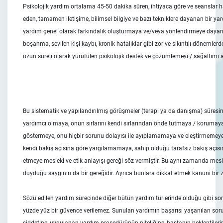
Psikolojik yardım ortalama 45-50 dakika süren, ihtiyaca göre ve seanslar h
eden, tamamen iletişime, bilimsel bilgiye ve bazı tekniklere dayanan bir yar
yardım genel olarak farkındalık oluşturmaya ve/veya yönlendirmeye dayan
boşanma, sevilen kişi kaybı, kronik hatalıklar gibi zor ve sıkıntılı dönemlerd
uzun süreli olarak yürütülen psikolojik destek ve çözümlemeyi / sağaltımı
Bu sistematik ve yapılandırılmış görüşmeler (terapi ya da danışma) süre
yardımcı olmaya, onun sırlarını kendi sırlarından önde tutmaya / korumay
göstermeye, onu hiçbir sorunu dolayısı ile ayıplamamaya ve eleştirmemeye
kendi bakış açısına göre yargılamamaya, sahip olduğu tarafsız bakış açı
etmeye mesleki ve etik anlayışı gereği söz vermiştir. Bu aynı zamanda mes
duyduğu saygının da bir gereğidir. Ayrıca bunlara dikkat etmek kanuni bir z
Sözü edilen yardım sürecinde diğer bütün yardım türlerinde olduğu gibi so
yüzde yüz bir güvence verilemez. Sunulan yardımın başarısı yaşanılan sor