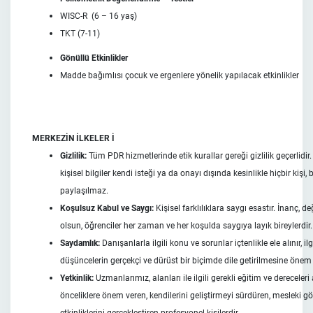
WISC-R
(6 – 16 yaş)
TKT (7-11)
Gönüllü Etkinlikler
Madde bağımlısı çocuk ve ergenlere yönelik yapılacak etkinlikler
MERKEZİN İLKELER İ
Gizlilik:
Tüm PDR hizmetlerinde etik kurallar gereği gizlilik geçerlidir
kişisel bilgiler kendi isteği ya da onayı dışında kesinlikle hiçbir kişi,
paylaşılmaz.
Koşulsuz Kabul ve Saygı:
Kişisel farklılıklara saygı esastır. İnanç, de
olsun, öğrenciler her zaman ve her koşulda saygıya layık bireylerdir.
Saydamlık:
Danışanlarla ilgili konu ve sorunlar içtenlikle ele alınır, i
düşüncelerin gerçekçi ve dürüst bir biçimde dile getirilmesine önem v
Yetkinlik:
Uzmanlarımız, alanları ile ilgili gerekli eğitim ve dereceleri 
önceliklere önem veren, kendilerini geliştirmeyi sürdüren, mesleki 