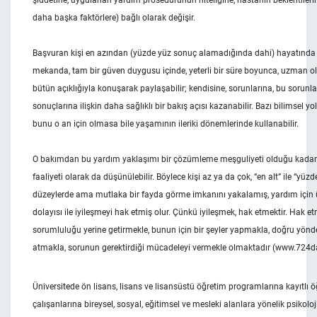
şiddetine, uygulanan yardım prosedürünün niteliğine, hastanın beklentilerin
daha başka faktörlere) bağlı olarak değişir.
Başvuran kişi en azından (yüzde yüz sonuç alamadığında dahi) hayatında 
mekanda, tam bir güven duygusu içinde, yeterli bir süre boyunca, uzman olan
bütün açıklığıyla konuşarak paylaşabilir; kendisine, sorunlarına, bu sorunla
sonuçlarına ilişkin daha sağlıklı bir bakış açısı kazanabilir. Bazı bilimsel yo
bunu o an için olmasa bile yaşamının ileriki dönemlerinde kullanabilir.
O bakımdan bu yardım yaklaşımı bir çözümleme meşguliyeti olduğu kadar bir
faaliyeti olarak da düşünülebilir. Böylece kişi az ya da çok, “en alt” ile “yü
düzeylerde ama mutlaka bir fayda görme imkanını yakalamış, yardım için 
dolayısı ile iyileşmeyi hak etmiş olur. Çünkü iyileşmek, hak etmektir. Hak 
sorumluluğu yerine getirmekle, bunun için bir şeyler yapmakla, doğru yönde
atmakla, sorunun gerektirdiği mücadeleyi vermekle olmaktadır (www.724
Üniversitede ön lisans, lisans ve lisansüstü öğretim programlarına kayıtlı öğ
çalışanlarına bireysel, sosyal, eğitimsel ve mesleki alanlara yönelik psikolo