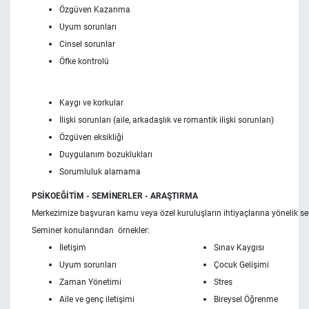
Özgüven Kazanma
Uyum sorunları
Cinsel sorunlar
Öfke kontrolü
Kaygı ve korkular
İlişki sorunları (aile, arkadaşlık ve romantik ilişki sorunları)
Özgüven eksikliği
Duygulanım bozuklukları
Sorumluluk alamama
PSİKOEĞİTİM - SEMİNERLER - ARAŞTIRMA
Merkezimize başvuran kamu veya özel kuruluşların ihtiyaçlarına yönelik sem
Seminer konularından örnekler:
İletişim
Sınav Kaygısı
Uyum sorunları
Çocuk Gelişimi
Zaman Yönetimi
Stres
Aile ve genç iletişimi
Bireysel Öğrenme