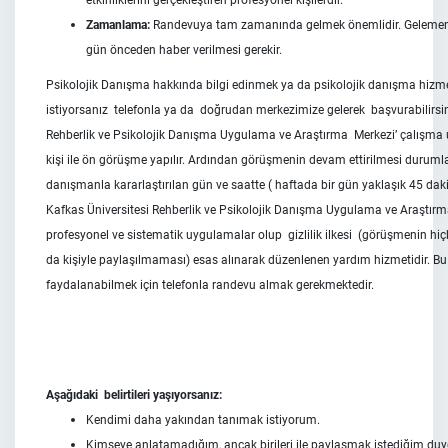
etkinliklerini gerçekleştiren profesyonel kişilerdir.
Zamanlama:
Randevuya tam zamanında gelmek önemlidir. Geleme
gün önceden haber verilmesi gerekir.
Psikolojik Danışma hakkında bilgi edinmek ya da psikolojik danışma hiz
istiyorsanız telefonla ya da doğrudan merkezimize gelerek başvurabilirsin
Rehberlik ve Psikolojik Danışma Uygulama ve Araştırma Merkezi’ çalışma u
kişi ile ön görüşme yapılır. Ardından görüşmenin devam ettirilmesi durumla
danışmanla kararlaştırılan gün ve saatte ( haftada bir gün yaklaşık 45 dak
Kafkas Üniversitesi Rehberlik ve Psikolojik Danışma Uygulama ve Araştır
profesyonel ve sistematik uygulamalar olup gizlilik ilkesi (görüşmenin hiçb
da kişiyle paylaşılmaması) esas alınarak düzenlenen yardım hizmetidir. B
faydalanabilmek için telefonla randevu almak gerekmektedir.
Aşağıdaki belirtileri yaşıyorsanız:
Kendimi daha yakından tanımak istiyorum.
Kimseye anlatamadığım, ancak birileri ile paylaşmak istediğim duy