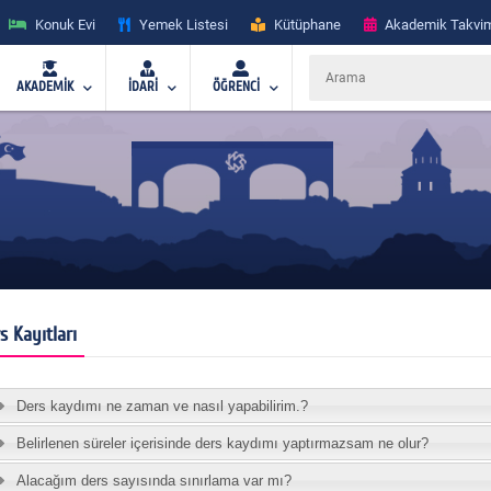
Konuk Evi
Yemek Listesi
Kütüphane
Akademik Takvi
AKADEMİK
İDARİ
ÖĞRENCİ
s Kayıtları