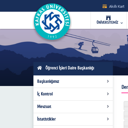
Akıllı Kart
ÜNİVERSİTEMİZ
Öğrenci İşleri Daire Başkanlığı
Başkanlığımız
Der
İç Kontrol
Hakkımızda
Misyon - Vizyon
Mevzuat
Organizasyon Şeması
Yönetim
Görev Tanımları
İstatistikler
Kanunlar