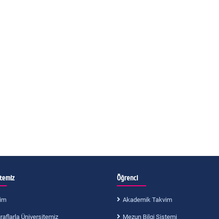
itemiz
Öğrenci
im
Akademik Takvim
aflarla Üniversitemiz
Mezun Bilgi Sistemi