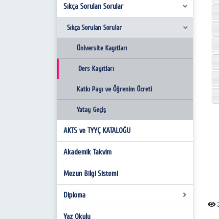
Personel
İş Akış Süreçleri
Yönetmelikler
Sıkça Sorulan Sorular
Yükseköğretim Program Atlası
Görevlerimiz
2019 Yılı Birim Faaliyet Raporu
Yönergeler / Usul ve Esaslar
İstatistik Bilgi Sistemi
Sıkça Sorulan Sorular
Hizmet Envanteri
2020 Yılı Birim Faaliyet Raporu
Taban-Tavan Puanlar
Üniversite Kayıtları
Hassas Görevler
2021 Yılı Birim Faaliyet Raporu
Ders Kayıtları
Komisyonlar
Katkı Payı ve Öğrenim Ücreti
Stratejik Plan
Eğitim Komisyonu
Yatay Geçiş
Akademik Birim, Bölüm ve Program
AKTS ve TYYÇ KATALOĞU
Değerlendirme Komisyonu
Akademik Takvim
Mezun Bilgi Sistemi
Diploma
3
Yaz Okulu
Diploma Talep