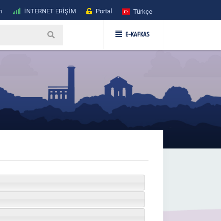
m
İNTERNET ERİŞİM
Portal
Türkçe
E-KAFKAS