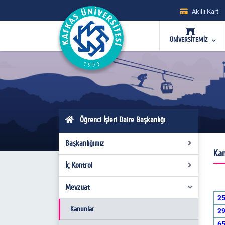
Akıllı Kart
ÜNİVERSİTEMİZ
Öğrenci İşleri Daire Başkanlığı
Başkanlığımız
Kan
İç Kontrol
Hakkımızda
Misyon - Vizyon
Mevzuat
Organizasyon Şeması
25
Yönetim
Görev Tanımları
Kanunlar
29
65