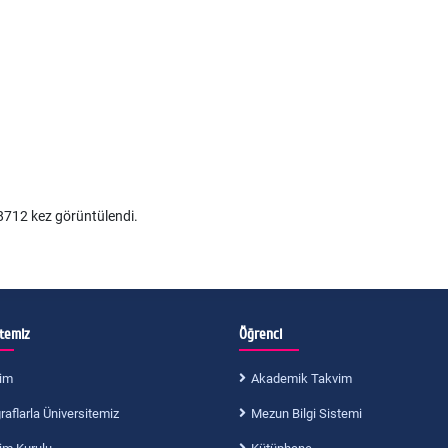
712 kez görüntülendi.
itemiz
Öğrenci
im
Akademik Takvim
aflarla Üniversitemiz
Mezun Bilgi Sistemi