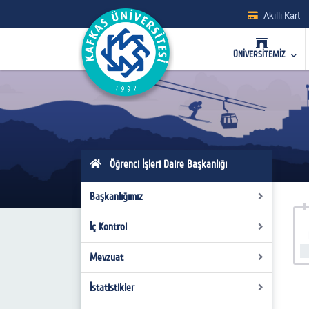
Akıllı Kart
ÜNİVERSİTEMİZ
Öğrenci İşleri Daire Başkanlığı
Başkanlığımız
İç Kontrol
Hakkımızda
Misyon - Vizyon
Mevzuat
Organizasyon Şeması
Yönetim
Görev Tanımları
İstatistikler
Kanunlar