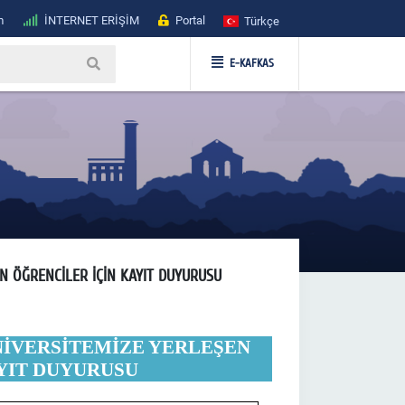
m
İNTERNET ERİŞİM
Portal
Türkçe
E-KAFKAS
EN ÖĞRENCİLER İÇİN KAYIT DUYURUSU
ÜNİVERSİTEMİZE YERLEŞEN
YIT DUYURUSU