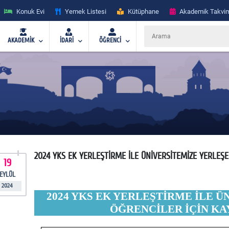
Konuk Evi
Yemek Listesi
Kütüphane
Akademik Takvi
AKADEMİK
İDARİ
ÖĞRENCİ
2024 YKS EK YERLEŞTİRME İLE ÜNİVERSİTEMİZE YERLEŞ
19
EYLÜL
2024
2024 YKS EK YERLEŞTİRME İLE 
ÖĞRENCİLER İÇİN KA