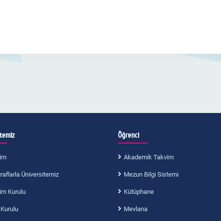
itemiz
Öğrenci
im
Akademik Takvim
aflarla Üniversitemiz
Mezun Bilgi Sistemi
im Kurulu
Kütüphane
 Kurulu
Mevlana