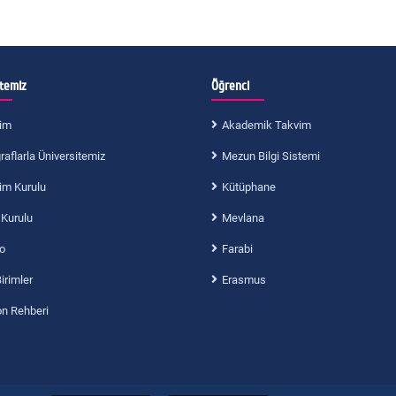
itemiz
Öğrenci
im
Akademik Takvim
aflarla Üniversitemiz
Mezun Bilgi Sistemi
im Kurulu
Kütüphane
 Kurulu
Mevlana
o
Farabi
Birimler
Erasmus
on Rehberi