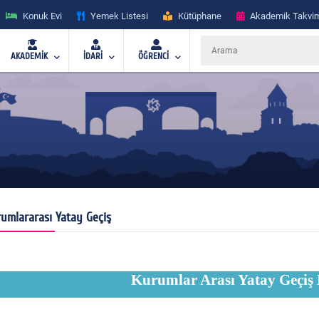
Konuk Evi
Yemek Listesi
Kütüphane
Akademik Takvi
AKADEMİK
İDARİ
ÖĞRENCİ
umlararası Yatay Geçiş
Kurumlar Arası Yatay Geçiş