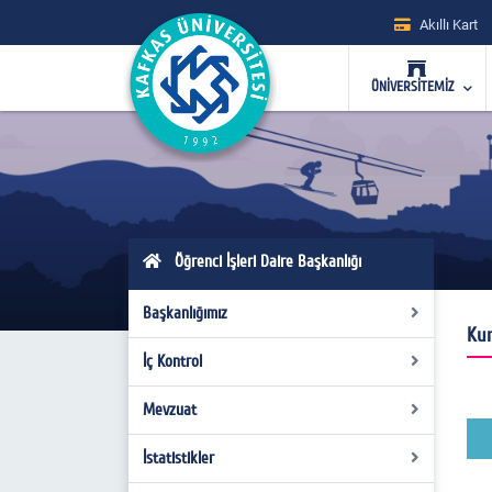
Akıllı Kart
ÜNİVERSİTEMİZ
Öğrenci İşleri Daire Başkanlığı
Başkanlığımız
Kur
İç Kontrol
Hakkımızda
Misyon - Vizyon
Mevzuat
Organizasyon Şeması
Yönetim
Görev Tanımları
İstatistikler
Kanunlar