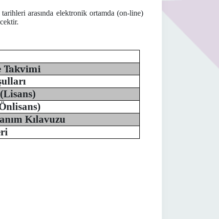
6
tarihleri arasında elektronik ortamda (on-line)
ektir.
 Takvimi
ulları
(Lisans)
Önlisans)
lanım Kılavuzu
ri