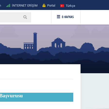
m
İNTERNET ERİŞİM
Portal
Türkçe
E-KAFKAS
 Başvurusu