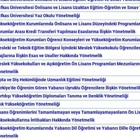
fkas Üniversitesi Önlisans ve Lisans Uzaktan Eğitim-Öğretim ve Sınav
fkas Üniversitesi Yaz Okulu Yönetmeliği
kseköğretim Kurumlarında Önlisans ve Lisans Düzeyindeki Programlar A
rumlar Arası Kredi Transferi Yapılması Esaslarına İlişkin Yönetmelik
kseköğretim Kurumları Öğrenci Konseyleri ve Yükseköğretim Kurumlar
sleki ve Teknik Eğitim Bölgesi İçindeki Meslek Yüksekokulu Öğrenciler
ajlarına İlişkin Esas ve Usuller Hakkında Yönetmelik
slek Yüksekokulları ve Açıköğretim Ön Lisans Programları Mezunları
netmelik
pta ve Diş Hekimliğinde Uzmanlık Eğitimi Yönetmeliği
rkiye’de Öğrenim Gören Yabancı Uyruklu Öğrencilere İlişkin Yönetmeli
rtdışı Yükseköğretim Diplomaları Tanıma ve Denklik Yönetmeliği
ık Yükseköğretim Yönetmeliği
sans Öğrenimlerini Tamamlamayan veya Tamamlayamayanların Ön Lisa
ksekokullarına İntibakları Hakkında Yönetmelik
kseköğretim Kurumlarında Yabancı Dil Öğretimi ve Yabancı Dille Öğret
netmelik