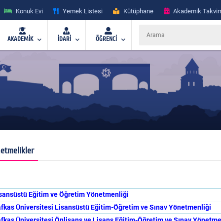
Konuk Evi
Yemek Listesi
Kütüphane
Akademik Takvi
AKADEMİK
İDARİ
ÖĞRENCİ
etmelikler
sansüstü Eğitim ve Öğretim Yönetmenliği
fkas Üniversitesi Lisansüstü Eğitim-Öğretim ve Sınav Yönetmenliği
fkas Üniversitesi Önlisans ve Lisans Eğitim-Öğretim ve Sınav Yönetme