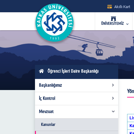
Akıllı Kart
ÜNİVERSİTEMİZ
Öğrenci İşleri Daire Başkanlığı
Başkanlığımız
Yön
İç Kontrol
Hakkımızda
Misyon - Vizyon
Mevzuat
Organizasyon Şeması
Li
Yönetim
Görev Tanımları
Kanunlar
Ka
Ka