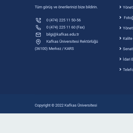
Tüm görüş ve önerilerinizi bize bildirin.
Yönet
Fotoğr
0 (474) 225 11 50-56
0 (474) 225 11 60 (Fax)
Yönet
bilgi@kafkas.edu.tr
Kalite
Kafkas Üniversitesi Rektörlüğü
(36100) Merkez / KARS
Senat
İdari 
Telef
Copyright © 2022 Kafkas Üniversitesi