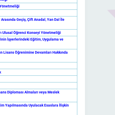
 Yönetmeliği
rasında Geçiş, Çift Anadal, Yan Dal İle
ı Ulusal Öğrenci Konseyi Yönetmeliği
inin İşyerlerindeki Eğitim, Uygulama ve
nın Lisans Öğrenimine Devamları Hakkında
k
ns Diploması Almaları veya Meslek
im Yapılmasında Uyulacak Esaslara İlişkin