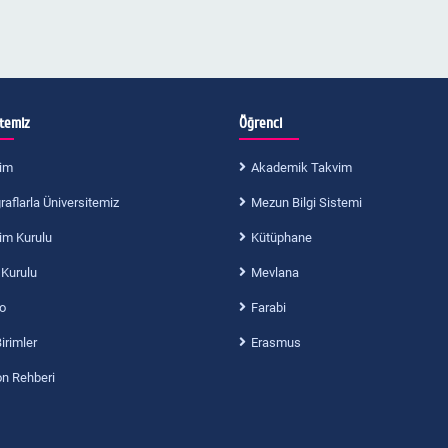
itemiz
Öğrenci
im
Akademik Takvim
aflarla Üniversitemiz
Mezun Bilgi Sistemi
im Kurulu
Kütüphane
 Kurulu
Mevlana
o
Farabi
Birimler
Erasmus
on Rehberi