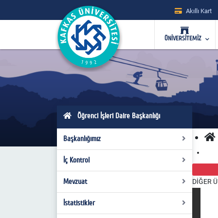
Akıllı Kart
ÜNİVERSİTEMİZ
Öğrenci İşleri Daire Başkanlığı
Başkanlığımız
İç Kontrol
Hakkımızda
Misyon - Vizyon
Mevzuat
Organizasyon Şeması
DİĞER Ü
Yönetim
Görev Tanımları
İstatistikler
Kanunlar