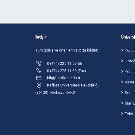
İletişim
Ünivers
Tüm görüş ve önerilerinizi bize bildirin.
Yönet
Fotoğr
0 (474) 225 11 50-56
0 (474) 225 11 60 (Fax)
Yönet
bilgi@kafkas.edu.tr
Kalite
Kafkas Üniversitesi Rektörlüğü
(36100) Merkez / KARS
Senat
İdari 
Telef