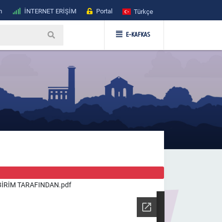
m
İNTERNET ERİŞİM
Portal
Türkçe
E-KAFKAS
İRİM TARAFINDAN.pdf