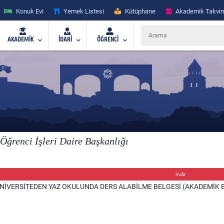
Konuk Evi
Yemek Listesi
Kütüphane
Akademik Takvi
AKADEMİK
İDARİ
ÖĞRENCİ
Öğrenci İşleri Daire Başkanlığı
İndir
NİVERSİTEDEN YAZ OKULUNDA DERS ALABİLME BELGESİ (AKADEMİK B