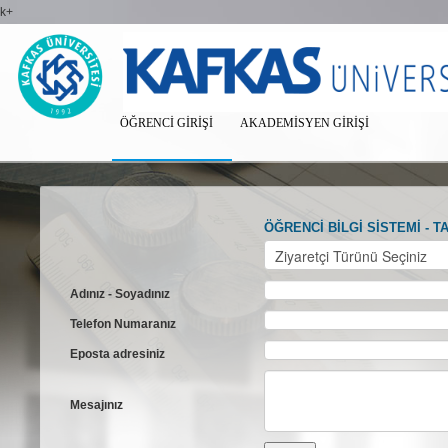
k+
ÖĞRENCI GIRIŞI
AKADEMISYEN GIRIŞI
ÖĞRENCİ BİLGİ SİSTEMİ -
T
Adınız - Soyadınız
Telefon Numaranız
Eposta adresiniz
Mesajınız