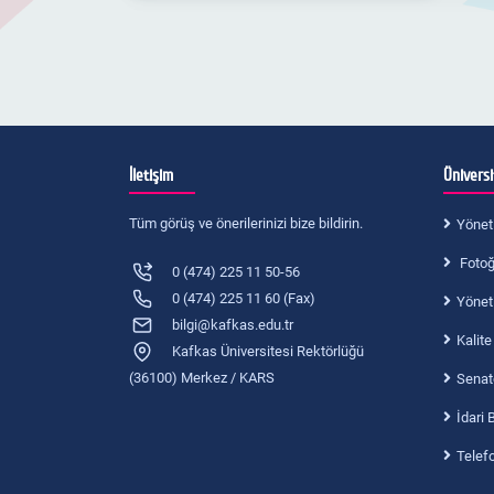
Organizasyon Şeması
Mezun Bilgi Sistemi
Görev Tanımları
Öğrenci Kulüpleri
İş Akış Süreci
Aday Öğrenci
İletişim
Ünivers
Tüm görüş ve önerilerinizi bize bildirin.
Yönet
Fotoğr
0 (474) 225 11 50-56
0 (474) 225 11 60 (Fax)
Yönet
bilgi@kafkas.edu.tr
Kalite
Kafkas Üniversitesi Rektörlüğü
(36100) Merkez / KARS
Senat
İdari 
Telef