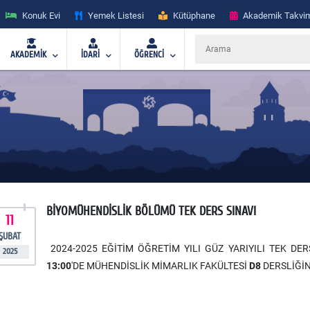
Konuk Evi
Yemek Listesi
Kütüphane
Akademik Takvi
AKADEMİK
İDARİ
ÖĞRENCİ
BİYOMÜHENDİSLİK BÖLÜMÜ TEK DERS SINAVI
11
ŞUBAT
2024-2025 EĞİTİM ÖĞRETİM YILI GÜZ YARIYILI TEK DE
2025
13:00
'DE MÜHENDİSLİK MİMARLIK FAKÜLTESİ
D8
DERSLİĞİN