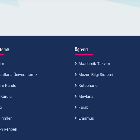
itemiz
Öğrenci
im
Akademik Takvim
aflarla Üniversitemiz
Mezun Bilgi Sistemi
im Kurulu
Kütüphane
 Kurulu
Mevlana
o
Farabi
Birimler
Erasmus
on Rehberi