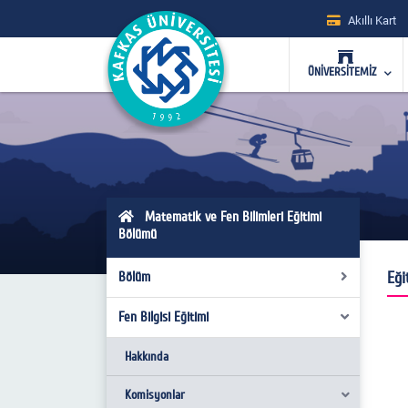
Akıllı Kart
ÜNİVERSİTEMİZ
Matematik ve Fen Bilimleri Eğitimi
Bölümü
Eği
Bölüm
Fen Bilgisi Eğitimi
Misyon ve Vizyon
Kurul Kararları
Hakkında
Hakkında
Komisyonlar