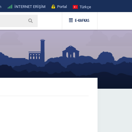
m
İNTERNET ERİŞİM
Portal
Türkçe
E-KAFKAS