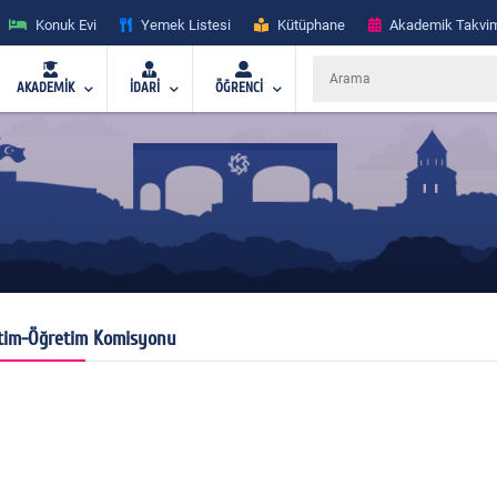
Konuk Evi
Yemek Listesi
Kütüphane
Akademik Takvi
AKADEMİK
İDARİ
ÖĞRENCİ
tim-Öğretim Komisyonu