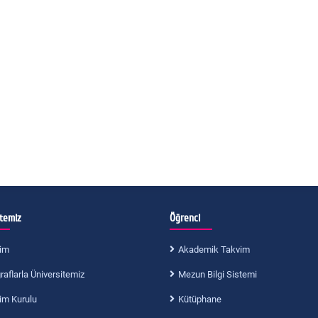
itemiz
Öğrenci
im
Akademik Takvim
aflarla Üniversitemiz
Mezun Bilgi Sistemi
im Kurulu
Kütüphane