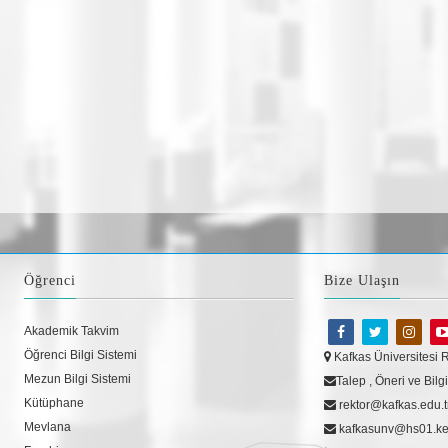
Öğrenci
Bize Ulaşın
Akademik Takvim
Öğrenci Bilgi Sistemi
Kafkas Üniversitesi 
Mezun Bilgi Sistemi
Talep , Öneri ve Bil
Kütüphane
rektor@kafkas.edu.t
Mevlana
kafkasunv@hs01.kep.