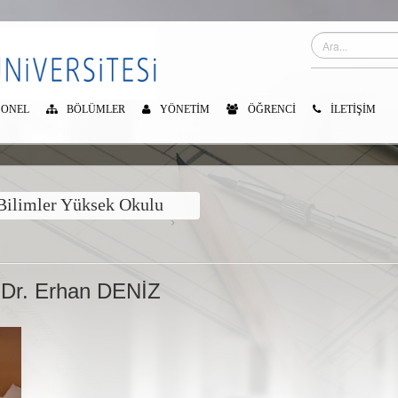
SONEL
BÖLÜMLER
YÖNETIM
ÖĞRENCI
İLETIŞIM
ilimler Yüksek Okulu
 Müdürü:Prof. Dr. 