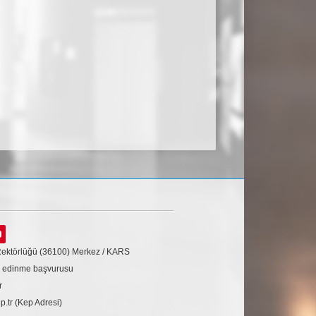
Rektörlüğü (36100) Merkez / KARS
gi edinme başvurusu
r
tr (Kep Adresi)