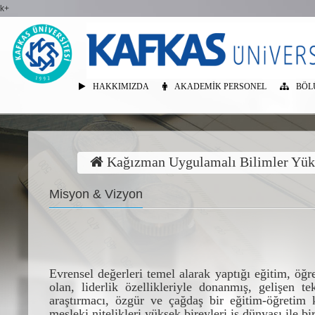
k+
HAKKIMIZDA
AKADEMIK PERSONEL
BÖL
Kağızman Uygulamalı Bilimler Yük
Misyon & Vizyon
Evrensel de
ğ
erleri temel alarak yapt
ı
ğ
ı
e
ğ
itim,
ö
ğ
r
olan, liderlik
ö
zellikleriyle donanm
ı
ş
, geli
ş
en te
ara
ş
t
ı
rmac
ı
,
ö
zg
ü
r ve
ç
a
ğ
da
ş
bir e
ğ
itim-
ö
ğ
retim 
mesleki nitelikleri y
ü
ksek bireyleri i
ş
d
ü
nyas
ı
ile bir