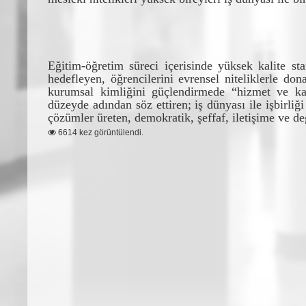
E
ğ
itim-
ö
ğ
retim s
ü
reci i
ç
erisinde y
ü
ksek kalite sta
hedefleyen,
ö
ğ
rencilerini evrensel niteliklerle don
kurumsal kimli
ğ
ini güçlendirmede “hizmet ve ka
d
ü
zeyde ad
ı
ndan s
ö
z ettiren; i
ş
d
ü
nyas
ı
ile i
ş
birli
ğ
i
çö
z
ü
mler
ü
reten, demokratik,
ş
effaf, ileti
ş
ime ve de
6614 kez görüntülendi.