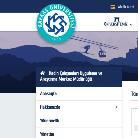
Akıllı Kart
ÜNİVERSİTEMİZ
Kadın Çalışmaları Uygulama ve
Araştırma Merkez Müdürlüğü
Tü
Anasayfa
Hakkımızda
Yönetmelik
Tarihçe
Misyon
Yönetim