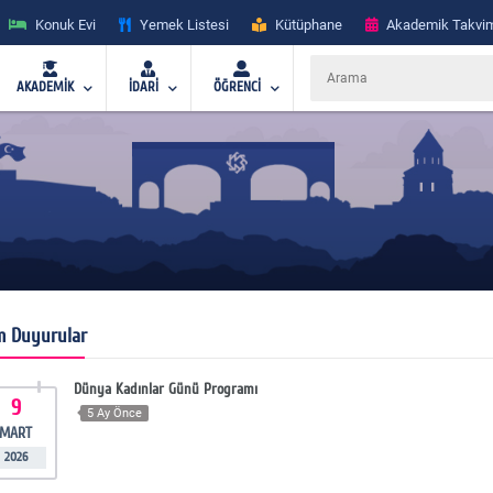
Konuk Evi
Yemek Listesi
Kütüphane
Akademik Takvi
AKADEMİK
İDARİ
ÖĞRENCİ
m Duyurular
Dünya Kadınlar Günü Programı
9
5 Ay Önce
MART
2026