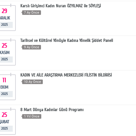
Karslı Girişimci Kadın Nuran ÖZYILMAZ ile SÖYLEŞİ
29
7 Ay Önce
ARALIK
2025
Tarihsel ve Kültürel Yönüyle Kadına Yönelik Şiddet Paneli
25
9 Ay Önce
KASIM
2025
KADIN VE AİLE ARAŞTIRMA MERKEZLERİ FİLİSTİN BİLDİRİSİ
11
10 Ay Önce
EKIM
2025
8 Mart Dünya Kadınlar Günü Programı
25
1 Yıl Önce
ŞUBAT
2025