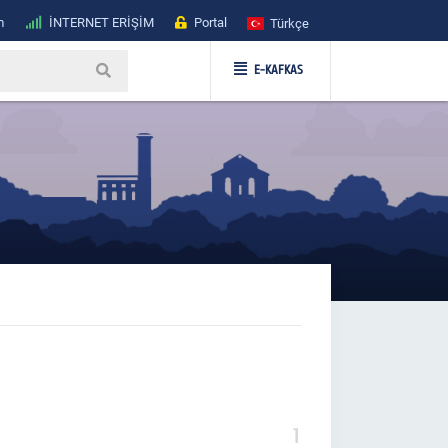
m
İNTERNET ERİŞİM
Portal
Türkçe
E-KAFKAS
1