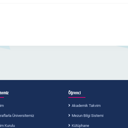
itemiz
Öğrenci
im
Akademik Takvim
aflarla Üniversitemiz
Mezun Bilgi Sistemi
im Kurulu
Kütüphane