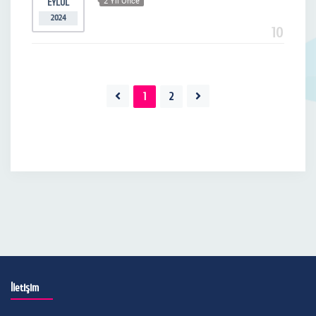
EYLÜL
2 Yıl Önce
2024
10
1
2
İletişim