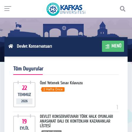
MENÜ
Devlet Konservatuarı
Tüm Duyurular
Özel Yetenek Sınav Kılavuzu
22
2 Hafta Önce
TEMMUZ
2026
1
DEVLET KONSERVATUVARI TÜRK HALK OYUNLARI
19
ANASANAT DALI EK KONTENJAN KAZANANLAR
LİSTESİ
EYLÜL