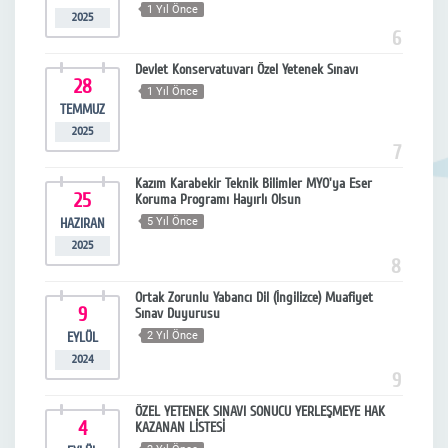
1 Yıl Önce
2025
6
Devlet Konservatuvarı Özel Yetenek Sınavı
28
1 Yıl Önce
TEMMUZ
2025
7
Kazım Karabekir Teknik Bilimler MYO'ya Eser
25
Koruma Programı Hayırlı Olsun
HAZIRAN
5 Yıl Önce
2025
8
Ortak Zorunlu Yabancı Dil (İngilizce) Muafiyet
9
Sınav Duyurusu
EYLÜL
2 Yıl Önce
2024
9
ÖZEL YETENEK SINAVI SONUCU YERLEŞMEYE HAK
4
KAZANAN LİSTESİ