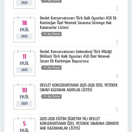
11 Ay Önce
2025
2
Devlet Konservatuvarı Türk Halk Oyunları ASD Ek
18
Kontenjan Özel Yetenek Sınavına Girmeye Hak
Kazananlar Listesi
EYLÜL
11 Ay Önce
2025
3
Devlet Konservatuvarı Geleneksel Türk Müziği
11
Bölümü Türk Halk Oyunları ASD Özel Yetenek
Sınavı Ek Kontenjan Başvurusu
EYLÜL
11 Ay Önce
2025
4
DEVLET KONSERVATUVARI 2025-2026 ÖZEL YETENEK
10
SINAVI KAZANAN ADAYLAR LİSTESİ
EYLÜL
11 Ay Önce
2025
5
2025-2026 EĞİTİM ÖĞRETİM YILI DEVLET
5
KONSERVATUVARI ÖZEL YETENEK SINAVINA GİRMEYE
HAK KAZANANLAR LİSTESİ
EYLÜL