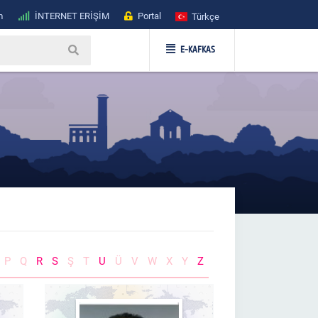
m
İNTERNET ERİŞİM
Portal
Türkçe
E-KAFKAS
P
Q
R
S
Ş
T
U
Ü
V
W
X
Y
Z