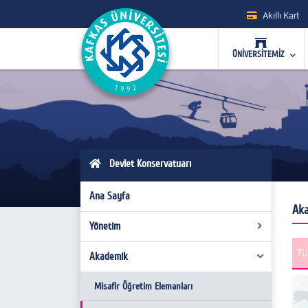
Akıllı Kart
ÜNİVERSİTEMİZ
Devlet Konservatuarı
0
Ana Sayfa
Aka
Yönetim
T
Akademik
Yönetim
Yönetim Kurulu
Misafir Öğretim Elemanları
U
y