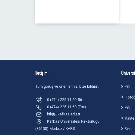
İletişim
Ünivers
Tüm görüş ve önerilerinizi bize bildirin.
Yönet
Fotoğr
0 (474) 225 11 50-56
0 (474) 225 11 60 (Fax)
Yönet
bilgi@kafkas.edu.tr
Kalite
Kafkas Üniversitesi Rektörlüğü
(36100) Merkez / KARS
Senat