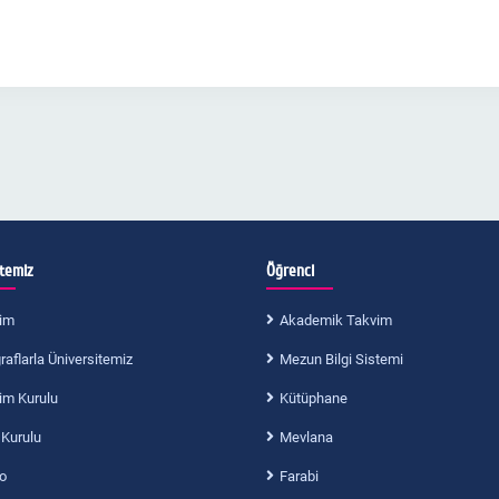
itemiz
Öğrenci
im
Akademik Takvim
aflarla Üniversitemiz
Mezun Bilgi Sistemi
im Kurulu
Kütüphane
 Kurulu
Mevlana
o
Farabi