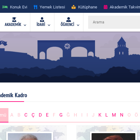
Konuk Evi
Yemek Listesi
Kütüphane
Akademik Takvi
AKADEMİK
İDARİ
ÖĞRENCİ
demik Kadro
ümü
A
B
C
Ç
D
E
F
G
Ğ
H
I
I
J
K
L
M
N
O
Ö