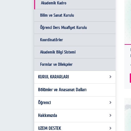
Konservatuvar Kurulu
Akademik Kadro
g
u
İdari Personel
Bilim ve Sanat Kurulu
n
Öğrenci Ders Muafiyet Kurulu
e
ş
Koordinatörler
l
e
Akademik Bilgi Sistemi
ş
Formlar ve Dilekçeler
m
e
KURUL KARARLARI
b
u
Bölümler ve Anasanat Dalları
Konservatuvar Yönetim Kurul Kararları
l
Konservatuvar Kurul Kararları
u
Öğrenci
n
Hakkımızda
Öğrenci Bilgi Sistemi
a
m
Kütüphane
UZEM DESTEK
Tarihçe