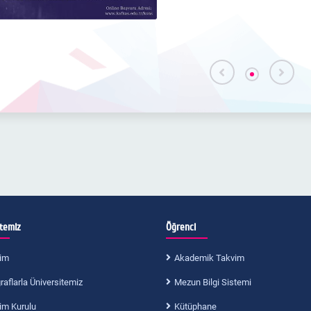
itemiz
Öğrenci
im
Akademik Takvim
aflarla Üniversitemiz
Mezun Bilgi Sistemi
im Kurulu
Kütüphane