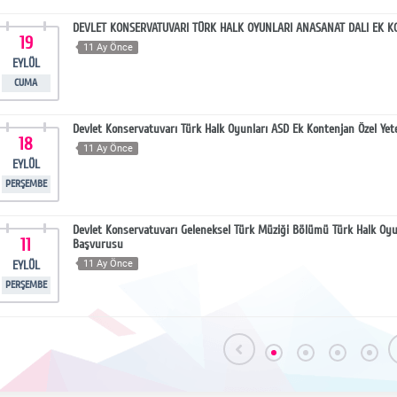
DEVLET KONSERVATUVARI TÜRK HALK OYUNLARI ANASANAT DALI EK K
19
11 Ay Önce
EYLÜL
CUMA
Devlet Konservatuvarı Türk Halk Oyunları ASD Ek Kontenjan Özel Yet
18
11 Ay Önce
EYLÜL
PERŞEMBE
Devlet Konservatuvarı Geleneksel Türk Müziği Bölümü Türk Halk Oyun
11
Başvurusu
EYLÜL
11 Ay Önce
PERŞEMBE