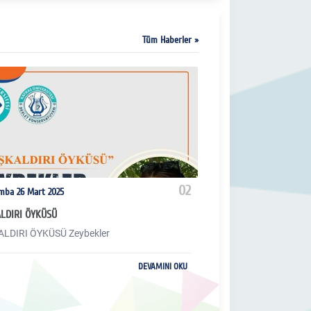
Tüm Haberler »
02
mba 26 Mart 2025
Çarşamba 26 Mart
ALDIRI ÖYKÜSÜ
BAĞLAMA TOPLULUĞU 
BİR BAŞ KALDIRI ÖYKÜSÜ Zeybekler
BAĞLAMA TOPLULUĞ
DEVAMINI OKU