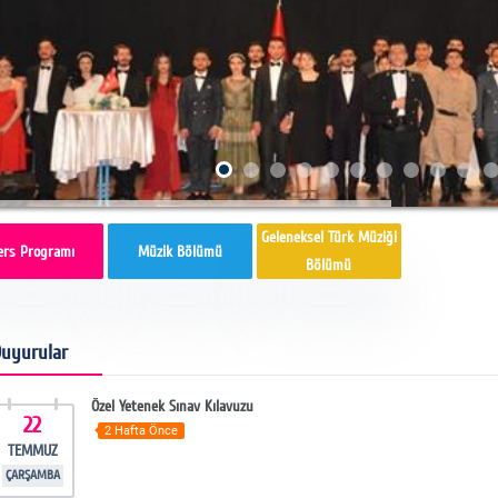
Geleneksel Türk Müziği
ers Programı
Müzik Bölümü
Bölümü
uyurular
Özel Yetenek Sınav Kılavuzu
22
2 Hafta Önce
TEMMUZ
ÇARŞAMBA