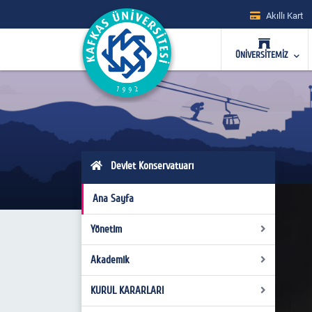
Akıllı Kart
ÜNİVERSİTEMİZ
Devlet Konservatuarı
Ana Sayfa
Yönetim
Akademik
Yönetim
Yönetim Kurulu
KURUL KARARLARI
Misafir Öğretim Elemanları