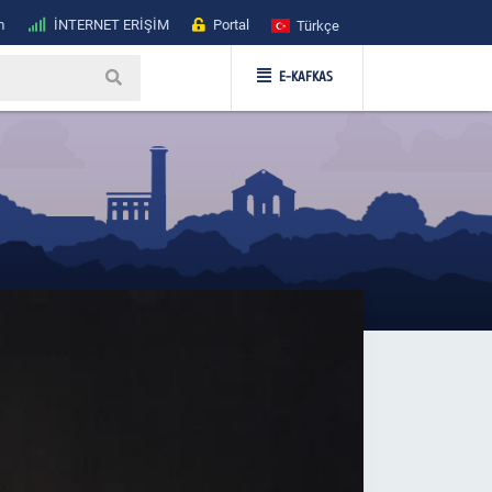
m
İNTERNET ERİŞİM
Portal
Türkçe
E-KAFKAS