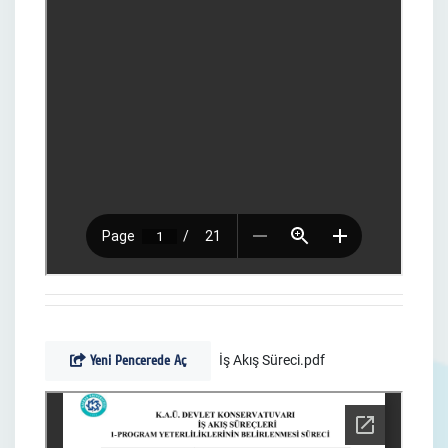
Yeni Pencerede Aç
İş Akış Süreci.pdf