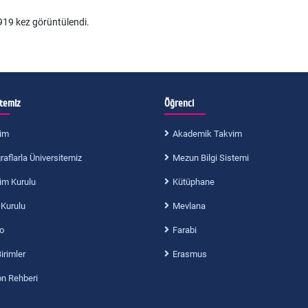
19 kez görüntülendi.
itemiz
Öğrenci
im
Akademik Takvim
aflarla Üniversitemiz
Mezun Bilgi Sistemi
im Kurulu
Kütüphane
 Kurulu
Mevlana
o
Farabi
Birimler
Erasmus
on Rehberi