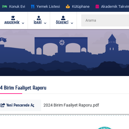
Konuk Evi
Yemek Listesi
Kütüphane
Akademik Takvi
AKADEMİK
İDARİ
ÖĞRENCİ
4 Birim Faaliyet Raporu
Yeni Pencerede Aç
2024 Birim Faaliyet Raporu.pdf