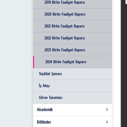
Yüksekokul Kurulu
2024 Yılı Birim İç Kontrol Raporu
2019 Birim Faaliyet Raporu
Misyon-Vizyon
2020 Birim Faaliyet Raporu
İdari Personel
2021 Birim Faaliyet Raporu
Birim Kalite Komisyonu Üyeleri
2022 Birim Faaliyet Raporu
Kalite Komisyonu Anasayfa
2023 Birim Faaliyet Raporu
Akademik Kariyer Danışmanları ve Öğrenci
2024 Birim Faaliyet Raporu
Listesi
Teşkilat Şeması
Kars Meslek Yüksekokulu Programları İç ve
İş Akışı
Dış Paydaş Bilgileri
Görev Tanımları
Akademik
Bölümler
Akademik Kadro