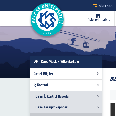
Akıllı Kart
ÜNİVERSİTEMİZ
Kars Meslek Yüksekokulu
Genel Bilgiler
202
İç Kontrol
Genel Tanıtım
Yönetim
Birim İç Kontrol Raporları
Yönetim Kurulu
Birim Faaliyet Raporları
2023 Yılı Birim İç Kontrol Raporu