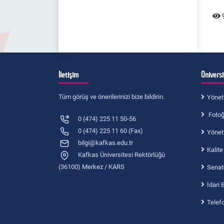
9
İletişim
Ünivers
Tüm görüş ve önerilerinizi bize bildirin.
Yönet
Fotoğr
0 (474) 225 11 50-56
0 (474) 225 11 60 (Fax)
Yönet
bilgi@kafkas.edu.tr
Kalite
Kafkas Üniversitesi Rektörlüğü
(36100) Merkez / KARS
Senat
İdari 
Telef