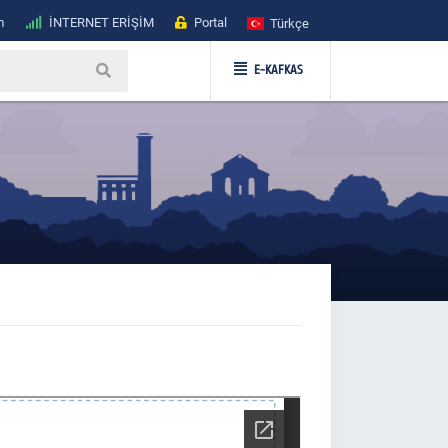
m
İNTERNET ERİŞİM
Portal
Türkçe
E-KAFKAS