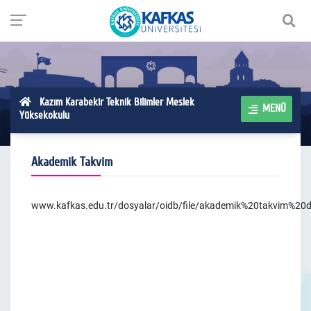
Kazım Karabekir Teknik Bilimler Meslek
MENÜ
Yüksekokulu
Akademik Takvim
www.kafkas.edu.tr/dosyalar/oidb/file/akademik%20takvim%20