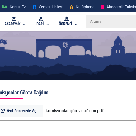
Konuk Evi
Yemek Listesi
Kütüphane
Akademik Takvi
AKADEMİK
İDARİ
ÖĞRENCİ
isyonlar Görev Dağılımı
Yeni Pencerede Aç
komisyonlar görev dağılımı.pdf