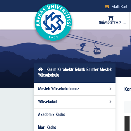
Akıllı Kart
ÜNİVERSİTEMİZ
Kazım Karabekir Teknik Bilimler Meslek
Yüksekokulu
Kom
Meslek Yüksekokulumuz
Yüksekokul
Genel Tanıtım
Misyon-Vizyon
Akademik Kadro
Genel Bilgiler
Yüksekokul Kurulu
Kalite Komisyonu Anasayfa
İdari Kadro