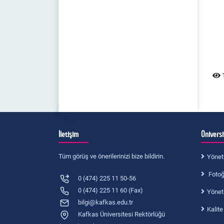
1
İletişim
Ünivers
Tüm görüş ve önerilerinizi bize bildirin.
Yönet
Fotoğr
0 (474) 225 11 50-56
0 (474) 225 11 60 (Fax)
Yönet
bilgi@kafkas.edu.tr
Kalite
Kafkas Üniversitesi Rektörlüğü