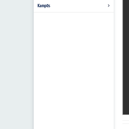
Kampüs
Barınma
Beslenme
Ulaşım