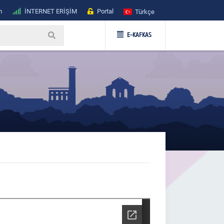
m
İNTERNET ERİŞİM
Portal
Türkçe
E-KAFKAS