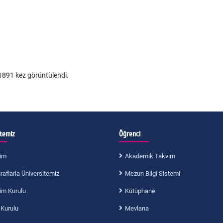
891 kez görüntülendi.
itemiz
Öğrenci
im
Akademik Takvim
aflarla Üniversitemiz
Mezun Bilgi Sistemi
im Kurulu
Kütüphane
 Kurulu
Mevlana