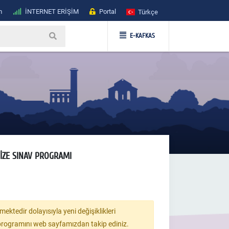
m
İNTERNET ERİŞİM
Portal
Türkçe
E-KAFKAS
VİZE SINAV PROGRAMI
ktedir dolayısıyla yeni değişiklikleri
 programını web sayfamızdan takip ediniz.