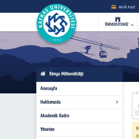
Akıllı Kart
ÜNİVERSİTEMİZ
Kimya Mühendisliği
Anasayfa
Hakkımızda
Akademik Kadro
Bölüm Hakkında
U
Misyon ve Vizyon
Yönetim
d