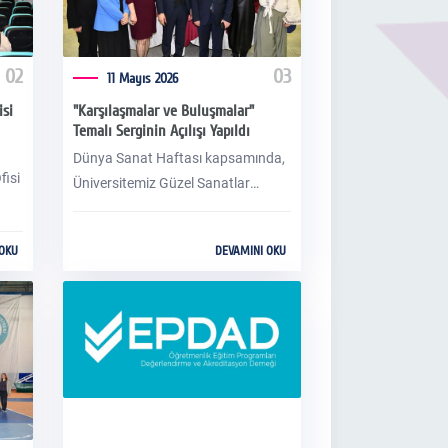
02
03
11 Mayıs 2026
isi
"Karşılaşmalar ve Buluşmalar"
Temalı Serginin Açılışı Yapıldı
Dünya Sanat Haftası kapsamında,
fisi
Üniversitemiz Güzel Sanatlar
Fakültesi tarafından düzenlenen
pu,
“Karşılaşmalar ve Buluşmalar”
 OKU
DEVAMINI OKU
amza
temalı serginin açılışı yapıldı.
at
r,
nın
ildi.