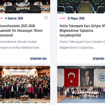
01
4 Haziran 2026
12 Mayıs 2026
iversitemizde 2025-2026
Ostim Teknopark Kars Girişim Of
ademik Yılı Mezuniyet Töreni
Bilgilendirme Toplantısı
üzenlendi
Gerçekleştirildi
iversitemiz Ahmet Arslan
Ostim Teknopark Kars Girişim O
ngre ve Kültür Merkezi’nde
Bilgilendirme Toplantısı;
25-2026 Akademik Yılı
Rektörümüz Prof. Dr. Hüsnü Ka
DEVAMINI OKU
DEVAMINI
zuniyet Töreni düzenlendi.
Belediye Başkan Yardımcısı H
Penbek, Sanayi ve Teknoloji İl
Müdürü Hasan Üstündağ, Serh
Kalkınma Ajansı Genel Sekreteri
Nurullah Karaca, akademisyenle
girişimciler ve bölge paydaşları
katılımıyla başarıyla gerçekleştir