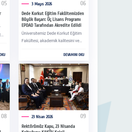
05
06
3 Mayıs 2026
r
Dede Korkut Eğitim Fakültemizden
Büyük Başarı: Üç Lisans Programı
EPDAD Tarafından Akredite Edildi
r
Üniversitemiz Dede Korkut Eğitim
t
Fakültesi, akademik kalitesini ve
ube
eğitim standartlarını tescilleyen
leme
 OKU
DEVAMINI OKU
önemli bir başarıya imza attı.
enci
Fakülte bünyesinde eğitim veren üç
farklı lisans programı, Öğretmenlik
2026
Eğitim Programları Değerlendirme
ve Akreditasyon Derneği (EPDAD)
tarafından akredite olmaya hak
r
kazandı.
08
09
23 Nisan 2026
Rektörümüz Kapu, 23 Nisanda