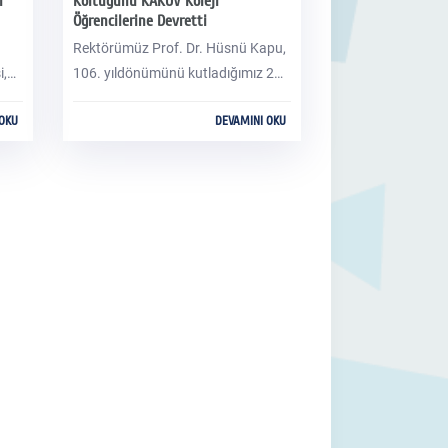
i
Koltuğunu KAKÜV Koleji
Öğrencilerine Devretti
Rektörümüz Prof. Dr. Hüsnü Kapu,
i,
106. yıldönümünü kutladığımız 23
Nisan Ulusal Egemenlik ve Çocuk
 OKU
DEVAMINI OKU
Bayramında koltuğunu temsili
olarak KAKÜV Koleji öğrencilerine
nda
devretti.
u