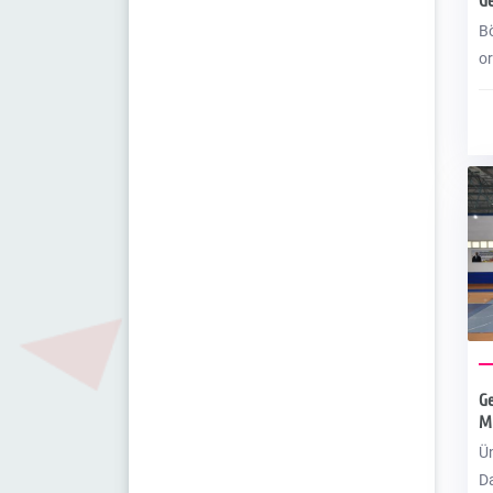
Ge
Bö
or
Ku
(K
Ün
fa
ya
k
ge
Mo
yo
zi
ka
Ge
Mü
Ün
Da