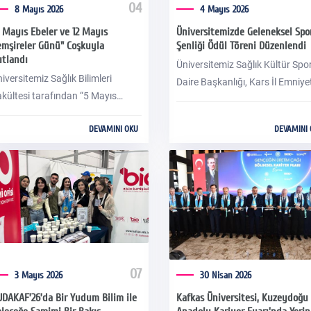
04
8 Mayıs 2026
4 Mayıs 2026
 Mayıs Ebeler ve 12 Mayıs
Üniversitemizde Geleneksel Spo
mşireler Günü" Coşkuyla
Şenliği Ödül Töreni Düzenlendi
tlandı
Üniversitemiz Sağlık Kültür Spo
iversitemiz Sağlık Bilimleri
Daire Başkanlığı, Kars İl Emniye
kültesi tarafından “5 Mayıs
Müdürlüğü Terörle Mücadele Ş
eler ve 12 Mayıs Hemşireler
Müdürlüğü Bilgilendirme ve Ön
DEVAMINI OKU
DEVAMINI
nü” münasebetiyle etkinlik
Faaliyetleri Büro Amirliği ve Öğr
zenlendi.
Etkinlikleri Koordinatörlüğü
tarafından 21 Nisan - 2 Mayıs 
tarihleri arasında düzenlenen
Geleneksel Spor Şenliği’nin ödül
töreni Prof. Dr. Necati Kaya Spo
Salonu’nda gerçekleştirildi.
07
3 Mayıs 2026
30 Nisan 2026
DAKAF’26’da Bir Yudum Bilim ile
Kafkas Üniversitesi, Kuzeydoğu