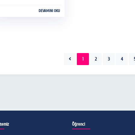
lüpleri ve Etkinlikleri
DEVAMINI OKU
ordinatörlüğü tarafından
zenlenen Rektörlük Kupası Spor
nliği Prof. Dr. Necati Kaya Spor
lonu’nda gerçekleştiriliyor.
1
2
3
4
itemiz
Öğrenci