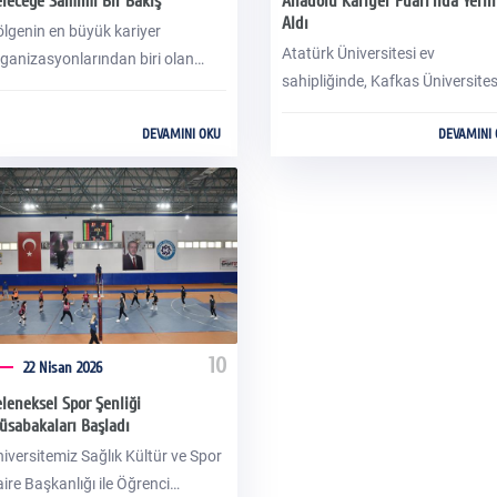
leceğe Samimi Bir Bakış
Anadolu Kariyer Fuarı'nda Yerin
Aldı
lgenin en büyük kariyer
Atatürk Üniversitesi ev
ganizasyonlarından biri olan
sahipliğinde, Kafkas Üniversites
zeydoğu Anadolu Kariyer Fuarı
Erzurum Teknik Üniversitesi,
UDAKAF’26), bu yıl Kafkas
DEVAMINI OKU
DEVAMINI
Ardahan Üniversitesi, Bingöl
iversitesi Bilim İletişimi Ofisi’nin
Üniversitesi ve Erzincan Binali
rk yaratan projesine ev sahipliği
Yıldırım Üniversitesi paydaşlığı
ptı. Prof. Dr. Ebru Kuşçu Sır
düzenlenen Kuzeydoğu Anadol
oordinatörlüğünde hayata
Bölgesel Kariyer Fuarı
çirilen "Bir Yudum Bilim: Kahve
(KUDAKAF’26) başladı.
lasında Keşfet" standı, kariyer
lculuğundaki gençlerin ve
yaretçilerin yoğun ilgisiyle
10
rşılaştı.
22 Nisan 2026
leneksel Spor Şenliği
sabakaları Başladı
iversitemiz Sağlık Kültür ve Spor
ire Başkanlığı ile Öğrenci