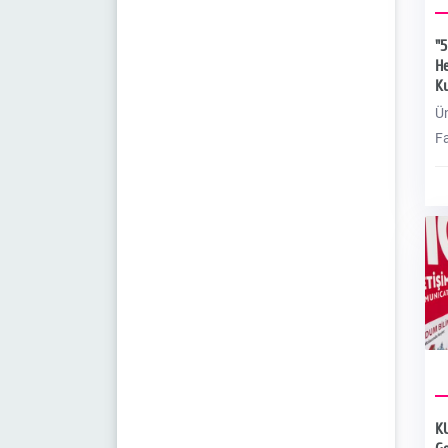
"5
He
Ku
Ün
Fa
Eb
Gü
dü
KU