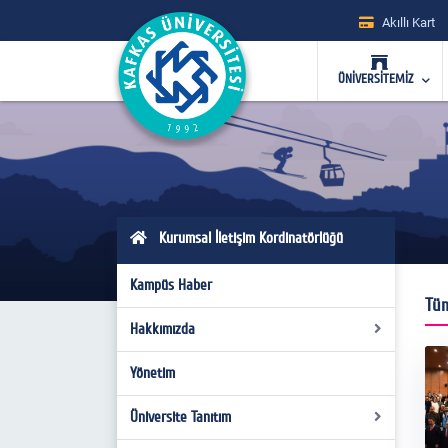
Akıllı Kart
ÜNİVERSİTEMİZ
Kurumsal İletişim Kordinatörlüğü
Kampüs Haber
Tüm
Hakkımızda
Yönetim
Genel Bilgi
Birimlerimiz
Üniversite Tanıtım