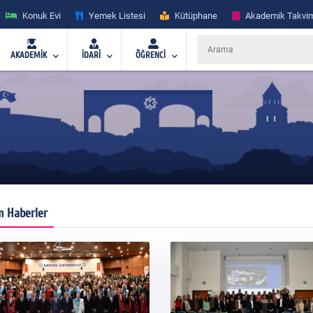
Konuk Evi
Yemek Listesi
Kütüphane
Akademik Takvi
AKADEMİK
İDARİ
ÖĞRENCİ
 Haberler