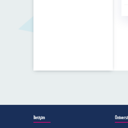
Ku
Ko
dü
Şe
Sa
İletişim
Ünivers