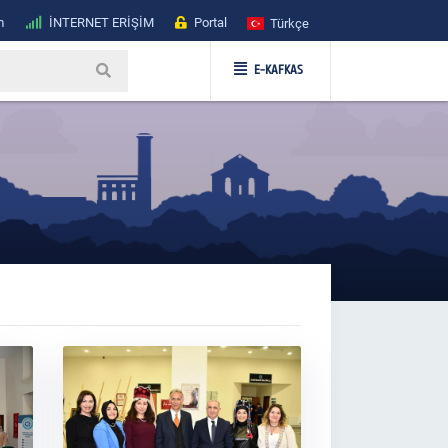
m
İNTERNET ERİŞİM
Portal
Türkçe
E-KAFKAS