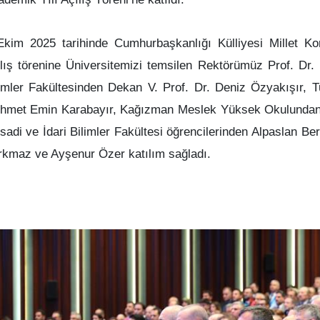
Ekim 2025 tarihinde Cumhurbaşkanlığı Külliyesi Millet K
lış törenine Üniversitemizi temsilen Rektörümüz Prof. Dr. H
limler Fakültesinden Dekan V. Prof. Dr. Deniz Özyakışır, 
hmet Emin Karabayır, Kağızman Meslek Yüksek Okulundan 
isadi ve İdari Bilimler Fakültesi öğrencilerinden Alpaslan 
rkmaz ve Ayşenur Özer katılım sağladı.