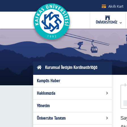
Akıllı Kart
ÜNİVERSİTEMİZ
Kurumsal İletişim Kordinatörlüğü
Kampüs Haber
Hakkımızda
Yönetim
Genel Bilgi
Birimlerimiz
Sa
Üniversite Tanıtım
Aka