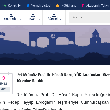
Konuk Evi
Yemek Listesi
Kütüphane
Akademik Takvi
AKADEMİK
İDARİ
ÖĞRENCİ
Rektörümüz Prof. Dr. Hüsnü Kapu, YÖK Tarafından Düzen
9
Törenine Katıldı
EKIM
2025
Rektörümüz Prof. Dr. Hüsnü Kapu, Yükseköğreti
yın Recep Tayyip Erdoğan’ın teşrifleriyle Cumhurbaşkanl
demik Yılı Açılış Töreni’ne katıldı.