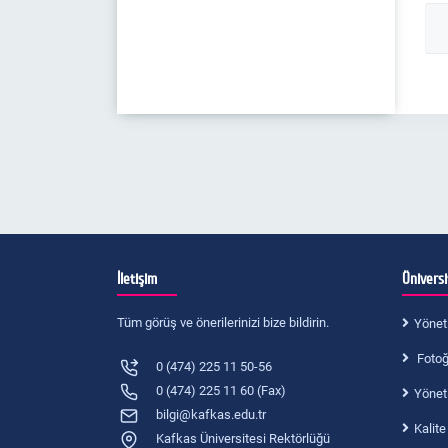
İletişim
Ünivers
Tüm görüş ve önerilerinizi bize bildirin.
Yönet
Fotoğr
0 (474) 225 11 50-56
0 (474) 225 11 60 (Fax)
Yönet
bilgi@kafkas.edu.tr
Kalite
Kafkas Üniversitesi Rektörlüğü