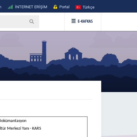
m
İNTERNET ERİŞİM
Portal
Türkçe
E-KAFKAS
e Dokümantasyon
ltür Merkezi Yanı - KARS