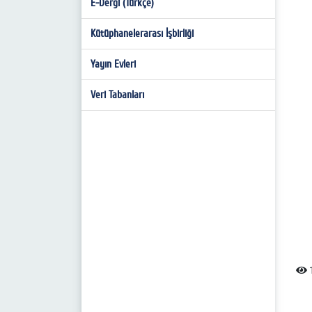
E-Dergi (Türkçe)
Katalog Tarama
Kütüphanelerarası İşbirliği
Yayın Evleri
Veri Tabanları
1