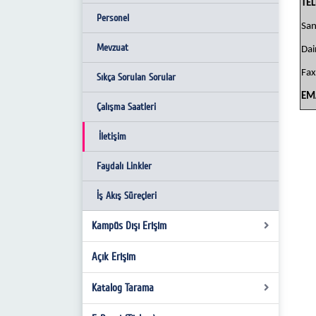
TE
Personel
San
Mevzuat
Dai
Fax
Sıkça Sorulan Sorular
EM
Çalışma Saatleri
İletişim
Faydalı Linkler
İş Akış Süreçleri
Kampüs Dışı Erişim
Açık Erişim
Kampüs Dışı Erişim
Katalog Tarama