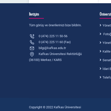
İletişim
Ünivers
Tüm görüş ve önerilerinizi bize bildirin.
Yönet
Fotoğr
0 (474) 225 11 50-56
0 (474) 225 11 60 (Fax)
Yönet
bilgi@kafkas.edu.tr
Kalite
Kafkas Üniversitesi Rektörlüğü
(36100) Merkez / KARS
Senat
İdari 
Telef
Copyright © 2022 Kafkas Üniversitesi