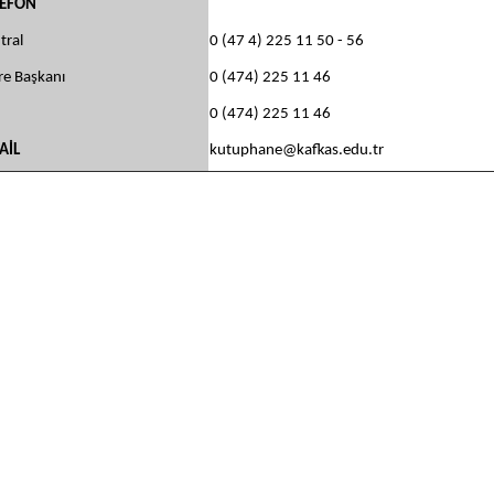
LEFON
tral
0 (47 4) 225 11 50 - 56
re Başkanı
0 (474) 225 11 46
0 (474) 225 11 46
AİL
kutuphane@kafkas.edu.tr