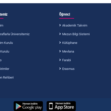
itemiz
Öğrenci
im
Akademik Takvim
aflarla Üniversitemiz
Mezun Bilgi Sistemi
im Kurulu
Kütüphane
 Kurulu
Mevlana
o
Farabi
Birimler
Erasmus
on Rehberi