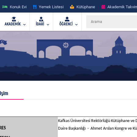
Konuk Evi
Yemek Listesi
Kütüphane
Akademik Takvi
AKADEMİK
İDARİ
ÖĞRENCİ
tişim
Kafkas Üniversitesi Rektörlüğü Kütüphane v
RES
Daire Başkanlığı - Ahmet Arslan Kongre ve Kü