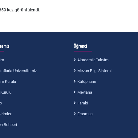
59 kez görüntülendi.
itemiz
Öğrenci
im
Akademik Takvim
aflarla Üniversitemiz
Mezun Bilgi Sistemi
im Kurulu
Kütüphane
 Kurulu
Mevlana
o
Farabi
Birimler
Erasmus
on Rehberi