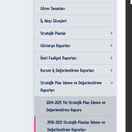
Hakkımızda
Görev Tanımları
Amaç ve Hedefler
İş Akışı Süreçleri
Misyon & Vizyon
Stratejik Planlar
Temel Değerler
Gösterge Raporları
2018-2022 Stratejik Planı
Kalite Politikamız
İdari Faaliyet Raporları
2023-2027 Stratejik Planı
2021 Yılı Gösterge Raporu
Uluslararasılaşma Politikamız
Kurum İç Değerlendirme Raporları
2021 İdari Faaliyet Raporu
Uzaktan Eğitim Politikamız
Stratejik Plan izleme ve Değerlendirme
2022 Yılı İdari Faaliyet Raporu
2021 Yılı Kurum İç Değerlendirme Raporu
Raporları
Başvuru Dosyaları
2022-2023 Bahar Yarı Yılı faaliyet Raporu
2024 Kalite İç Değerlendirme Raporu
2024-2025 Yılı Stratejik Plan İzleme ve
2023 Yılı idari Faaliyet Raporu
2025 Kalite İç Değerlendirme Raporu
Değerlendirme Raporu
2025 Yılı İdari Faaliyet Raporu
2022 Kurum İçi Değerlendirme Raporu
2018-2023 Stratejik Planlan İzleme ve
Değerlendirme Raporları