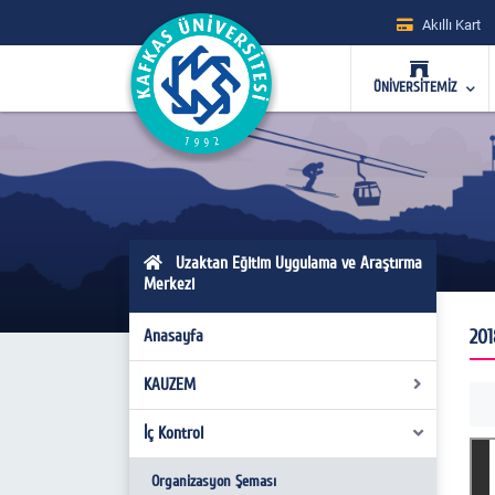
Akıllı Kart
ÜNİVERSİTEMİZ
Uzaktan Eğitim Uygulama ve Araştırma
Merkezi
201
Anasayfa
KAUZEM
İç Kontrol
Yönetim
Akademik ve İdari Kadro
Organizasyon Şeması