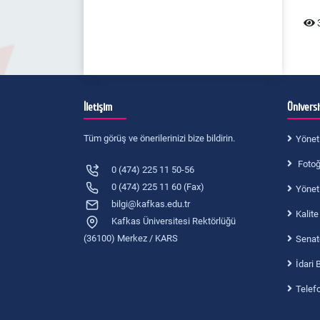
3
İletişim
Ünivers
Tüm görüş ve önerilerinizi bize bildirin.
Yönet
Fotoğr
0 (474) 225 11 50-56
0 (474) 225 11 60 (Fax)
Yönet
bilgi@kafkas.edu.tr
Kalite
Kafkas Üniversitesi Rektörlüğü
(36100) Merkez / KARS
Senat
İdari 
Telef