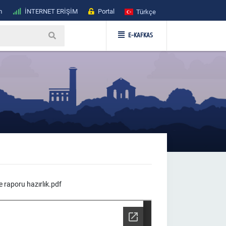
m
İNTERNET ERİŞİM
Portal
Türkçe
E-KAFKAS
 raporu hazırlık.pdf