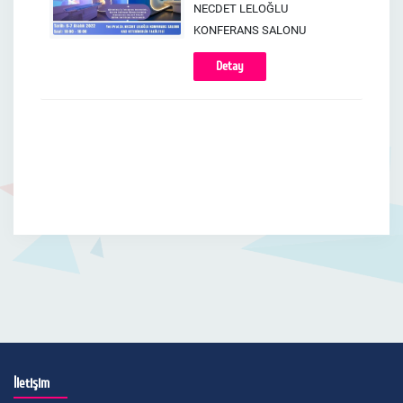
NECDET LELOĞLU
KONFERANS SALONU
Detay
İletişim