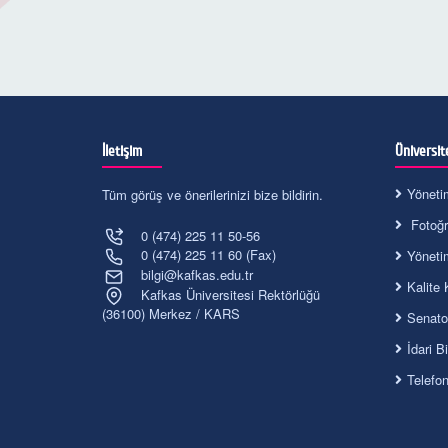
İletişim
Üniversit
Yöneti
Tüm görüş ve önerilerinizi bize bildirin.
Fotoğra
0 (474) 225 11 50-56
0 (474) 225 11 60 (Fax)
Yöneti
bilgi@kafkas.edu.tr
Kalite 
Kafkas Üniversitesi Rektörlüğü
(36100) Merkez / KARS
Senato
İdari B
Telefo