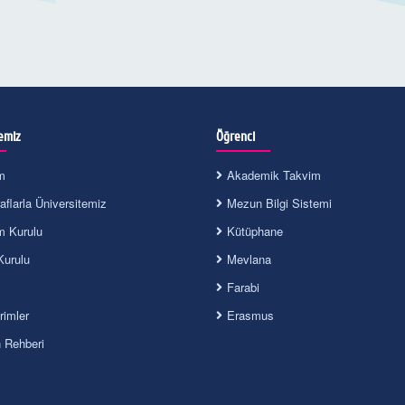
emiz
Öğrenci
m
Akademik Takvim
flarla Üniversitemiz
Mezun Bilgi Sistemi
m Kurulu
Kütüphane
Kurulu
Mevlana
Farabi
irimler
Erasmus
n Rehberi