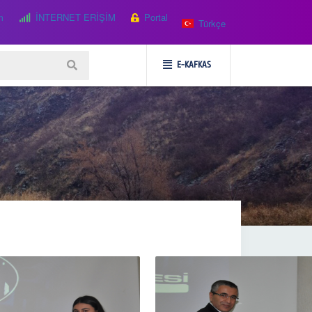
m
İNTERNET ERİŞİM
Portal
Türkçe
E-KAFKAS