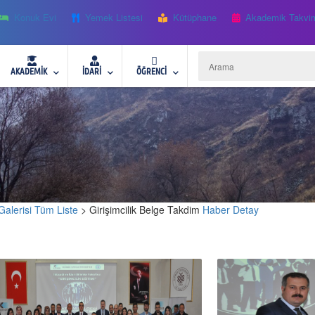
Konuk Evi
Yemek Listesi
Kütüphane
Akademik Takvi
AKADEMİK
İDARİ
ÖĞRENCİ
Galerisi Tüm Liste
> Girişimcilik Belge Takdim
Haber Detay