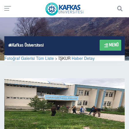
MENÜ
Kafkas Üniversitesi
Fotoğraf Galerisi Tüm Liste
> İŞKUR
Haber Detay