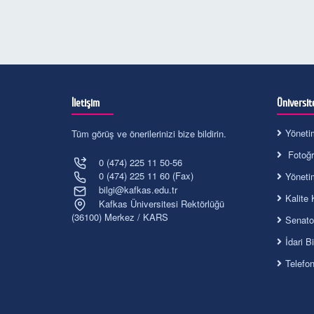
İletişim
Üniversit
Yöneti
Tüm görüş ve önerilerinizi bize bildirin.
Fotoğra
0 (474) 225 11 50-56
0 (474) 225 11 60 (Fax)
Yöneti
bilgi@kafkas.edu.tr
Kalite 
Kafkas Üniversitesi Rektörlüğü
(36100) Merkez / KARS
Senato
İdari B
Telefo