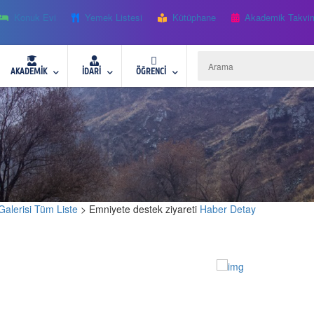
Konuk Evi
Yemek Listesi
Kütüphane
Akademik Takvi
AKADEMİK
İDARİ
ÖĞRENCİ
Galerisi Tüm Liste
> Emniyete destek ziyareti
Haber Detay