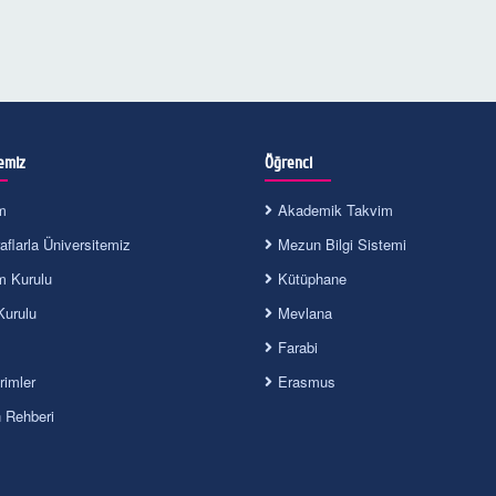
emiz
Öğrenci
m
Akademik Takvim
flarla Üniversitemiz
Mezun Bilgi Sistemi
m Kurulu
Kütüphane
Kurulu
Mevlana
Farabi
irimler
Erasmus
n Rehberi