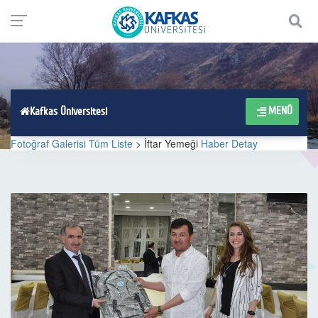
MENÜ
Kafkas Üniversitesi
Fotoğraf Galerisi Tüm Liste
> İftar Yemeği
Haber Detay