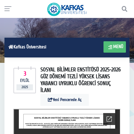
MENÜ
Kafkas Üniversitesi
SOSYAL BİLİMLER ENSTİTÜSÜ 2025-2026
3
GÜZ DÖNEMİ TEZLİ YÜKSEK LİSANS
EYLÜL
YABANCI UYRUKLU ÖĞRENCİ SONUÇ
2025
İLANI
Yeni Pencerede Aç