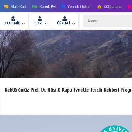
Akıllı Kart
Konuk Evi
Yemek Listesi
Kütüphane
AKADEMİK
İDARİ
ÖĞRENCİ
Rektörümüz Prof. Dr. Hüsnü Kapu Tvnette Tercih Rehberi Prog