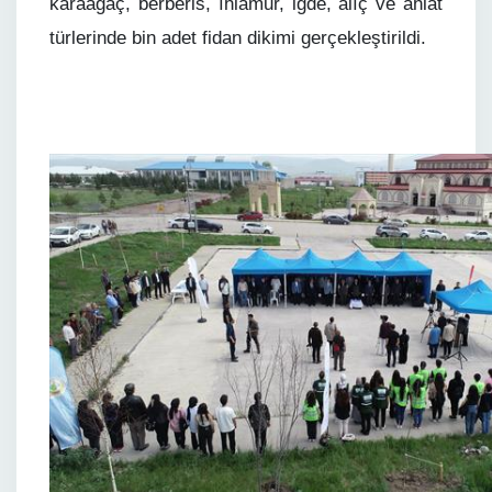
karaağaç, berberis, ıhlamur, iğde, alıç ve ahlat
türlerinde bin adet fidan dikimi gerçekleştirildi.