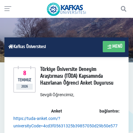
MENÜ
Kafkas Üniversitesi
Türkiye Üniversite Deneyim
8
Araştırması (TÜDA) Kapsamında
TEMMUZ
Hazırlanan Öğrenci Anket Duyurusu
2026
Sevgili Öğrencimiz,
Anket bağlantısı:
https://tuda-anket.com/?
universityCode=4cd3f05631325b39857050d29b50e577