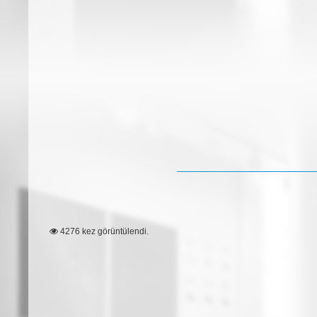
4276 kez görüntülendi.