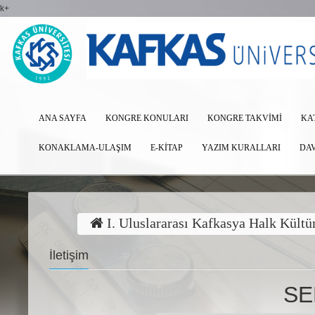
k+
ANA SAYFA
KONGRE KONULARI
KONGRE TAKVIMI
KA
KONAKLAMA-ULAŞIM
E-KITAP
YAZIM KURALLARI
DA
I. Uluslararası Kafkasya Halk Kültü
İletişim
SE