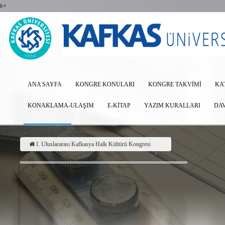
k+
ANA SAYFA
KONGRE KONULARI
KONGRE TAKVIMI
KA
KONAKLAMA-ULAŞIM
E-KITAP
YAZIM KURALLARI
DA
I. Uluslararası Kafkasya Halk Kültürü Kongresi