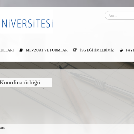
RULLARI
MEVZUAT VE FORMLAR
İSG EĞITIMLERIMIZ
FAYD
 Koordinatörlüğü
Kars