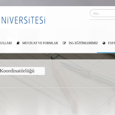
RULLARI
MEVZUAT VE FORMLAR
İSG EĞITIMLERIMIZ
FAYD
 Koordinatörlüğü