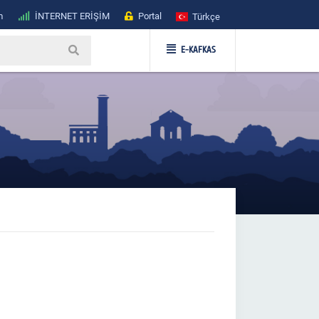
m
İNTERNET ERİŞİM
Portal
Türkçe
E-KAFKAS