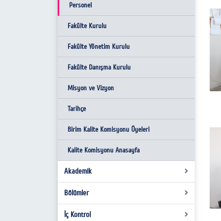
Personel
Fakülte Kurulu
Fakülte Yönetim Kurulu
Fakülte Danışma Kurulu
Misyon ve Vizyon
Tarihçe
Birim Kalite Komisyonu Üyeleri
Kalite Komisyonu Anasayfa
Akademik
Bölümler
Akademik Takvim
BOLOGNA
İç Kontrol
Temel İslam Bilimleri Bölümü