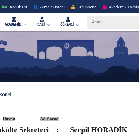
Konuk Evi
Yemek Listesi
Kütüphane
Akademik Takvi
AKADEMİK
İDARİ
ÖĞRENCİ
sonel
Ünvan
Ad-Soyad
akülte Sekreteri :
Serpil HORADİK