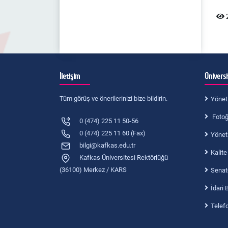
KAÜ Bilimsel Dergiler Koordinatörlüğü
Yönergesi
2
Fakülte Dergisi (Dergipark)
İletişim
Ünivers
Tüm görüş ve önerilerinizi bize bildirin.
Yönet
Fotoğr
0 (474) 225 11 50-56
0 (474) 225 11 60 (Fax)
Yönet
bilgi@kafkas.edu.tr
Kalite
Kafkas Üniversitesi Rektörlüğü
(36100) Merkez / KARS
Senat
İdari 
Telef