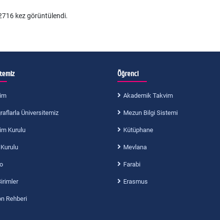
716 kez görüntülendi.
itemiz
Öğrenci
im
Akademik Takvim
aflarla Üniversitemiz
Mezun Bilgi Sistemi
im Kurulu
Kütüphane
 Kurulu
Mevlana
o
Farabi
Birimler
Erasmus
on Rehberi