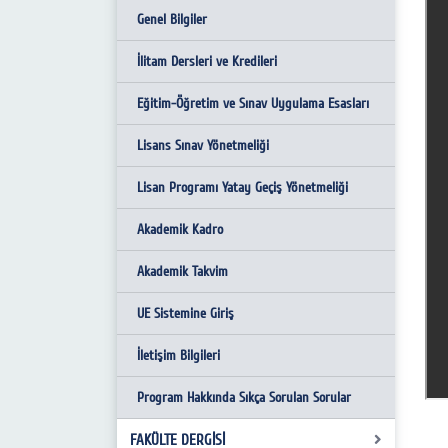
Genel Bilgiler
Bilimsel ve Kültürel Etkinlikler
İdari Personel Dilekçeleri
İlitam Dersleri ve Kredileri
Öğrenci Etkinlikleri
Eğitim-Öğretim ve Sınav Uygulama Esasları
Yararlı Linkler
Lisans Sınav Yönetmeliği
Lisan Programı Yatay Geçiş Yönetmeliği
Akademik Kadro
Akademik Takvim
UE Sistemine Giriş
İletişim Bilgileri
Program Hakkında Sıkça Sorulan Sorular
FAKÜLTE DERGİSİ