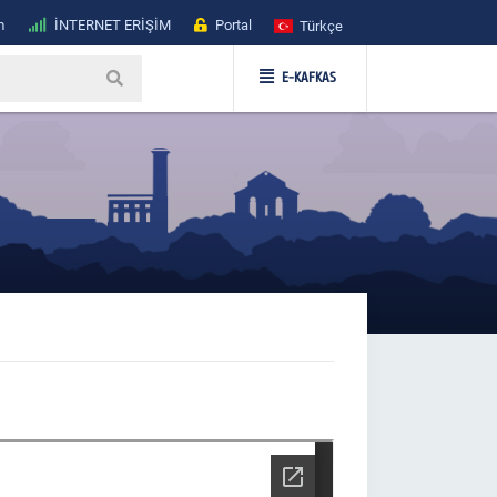
m
İNTERNET ERİŞİM
Portal
Türkçe
E-KAFKAS