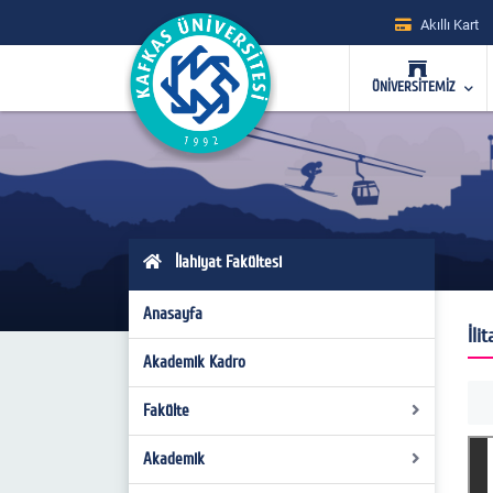
Akıllı Kart
ÜNİVERSİTEMİZ
İlahiyat Fakültesi
Anasayfa
İli
Akademik Kadro
Fakülte
Akademik
Yönetim