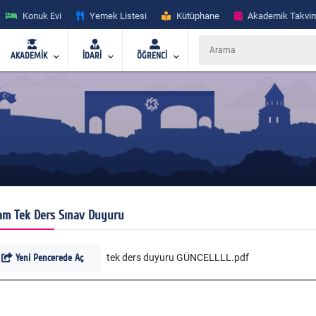
Konuk Evi
Yemek Listesi
Kütüphane
Akademik Takvi
AKADEMİK
İDARİ
ÖĞRENCİ
tam Tek Ders Sınav Duyuru
Yeni Pencerede Aç
tek ders duyuru GÜNCELLLL.pdf