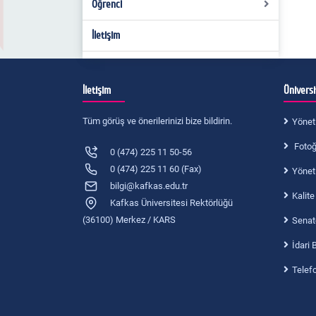
Kalite Komisyonu
Öğrenci
Ölçme ve Değerlendirme Komisyonu
İletişim
Aday Öğrenci
Özel Gereksinimli Öğrenci Danışmanlığı
Akademik Takvim
İletişim
Ünivers
Yatay Geçiş ve İntibak Komisyonu
Dilekçe Örnekleri
Tüm görüş ve önerilerinizi bize bildirin.
Yönet
Ders Programı
Fotoğr
0 (474) 225 11 50-56
Değişim Programları
Lisans Ders Programı
0 (474) 225 11 60 (Fax)
Yönet
Ders Kayıt Rehberi
Erasmus
bilgi@kafkas.edu.tr
Kalite
Kafkas Üniversitesi Rektörlüğü
Ders İçerikleri
Farabi
(36100) Merkez / KARS
Senat
Öğrenci Danışmanlıkları
Mevlana
Lisans Ders İçerikleri
İdari 
Telef
Öğrenci Kulüpleri
Yüksek Lisans Ders İçerikleri
Öğrenciler İçin Kitap Önerisi