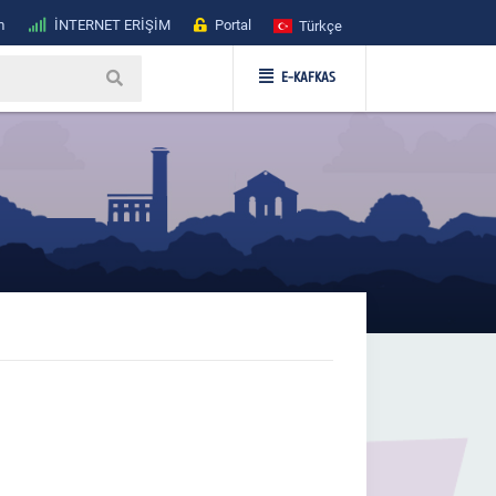
m
İNTERNET ERİŞİM
Portal
Türkçe
E-KAFKAS