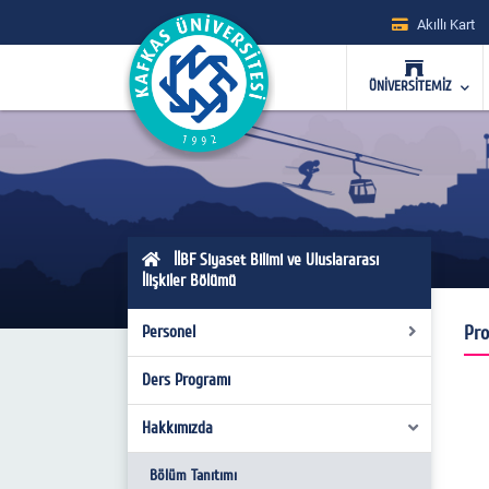
Akıllı Kart
ÜNİVERSİTEMİZ
İİBF Siyaset Bilimi ve Uluslararası
İlişkiler Bölümü
Pro
Personel
Ders Programı
Yönetim
Bölüm Kurulu
Hakkımızda
Anabilim Dalları
Bölüm Tanıtımı