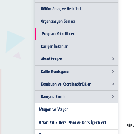
Akademik Personel
Siyaset Bilimi ve Uluslararası İlişkiler
Bölüm Amaç ve Hedefleri
Bölüm Sekreteri
Organizasyon Şeması
Program Yeterlilikleri
Kariyer İmkanları
Akreditasyon
Kalite Komisyonu
Program Eğitim Amaçları
Komisyon ve Koordinatörlükler
Program Öğrenme Çıktıları
Komisyon Üyeleri
Danışma Kurulu
Komisyon Faaliyetleri
Akademik Danışma Kurulu
Misyon ve Vizyon
Kurum İç Değerlendirme Raporu
Akademik Teşvik Kurulu
İç Paydaş Kurulu
Bilimsel ve Sosyal Etkinlikler Komisyonu
Dış Paydaş Kurulu
8 Yarı Yıllık Ders Planı ve Ders İçerikleri
2