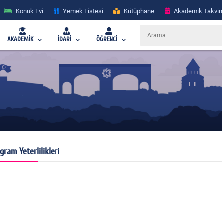
Konuk Evi
Yemek Listesi
Kütüphane
Akademik Takvi
AKADEMİK
İDARİ
ÖĞRENCİ
gram Yeterlilikleri