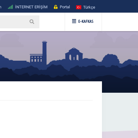
m
İNTERNET ERİŞİM
Portal
Türkçe
E-KAFKAS