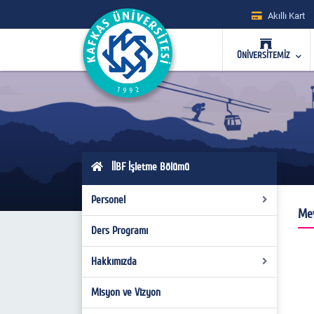
Akıllı Kart
ÜNİVERSİTEMİZ
İİBF İşletme Bölümü
Personel
Me
Ders Programı
Yönetim
Bölüm Kurulu
Hakkımızda
Anabilim Dalları
Misyon ve Vizyon
Bölüm Tanıtımı