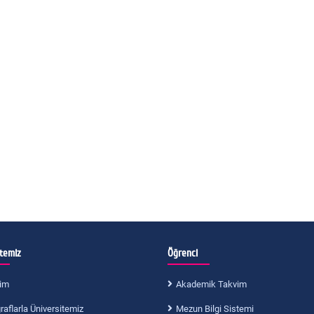
itemiz
Öğrenci
im
Akademik Takvim
aflarla Üniversitemiz
Mezun Bilgi Sistemi