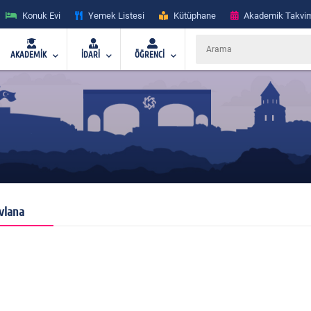
Konuk Evi
Yemek Listesi
Kütüphane
Akademik Takvi
AKADEMİK
İDARİ
ÖĞRENCİ
vlana