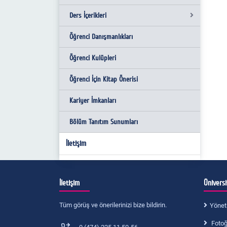
Ölçme ve Değerlendirme Komisyonu
Ders İçerikleri
Özel Gereksinimli Öğrenci Danışmanlığı
Öğrenci Danışmanlıkları
Lisans Ders İçerikleri
Yatay Geçiş ve İntibak Komisyonu
Öğrenci Kulüpleri
Yüksek Lisans Ders İçerikleri
Öğrenci İçin Kitap Önerisi
Doktora Ders İçerikleri
Kariyer İmkanları
Bölüm Tanıtım Sunumları
İletişim
İletişim
Ünivers
Tüm görüş ve önerilerinizi bize bildirin.
Yönet
Fotoğr