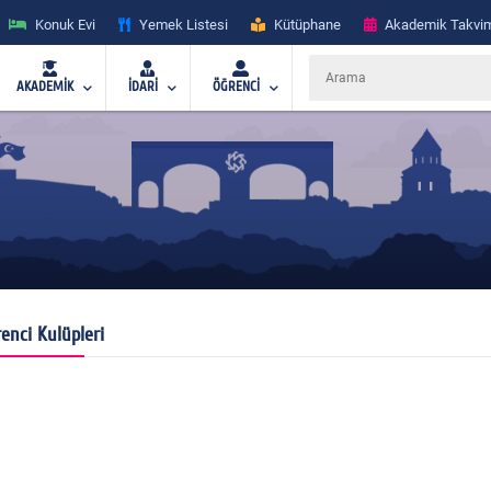
Konuk Evi
Yemek Listesi
Kütüphane
Akademik Takvi
AKADEMİK
İDARİ
ÖĞRENCİ
enci Kulüpleri