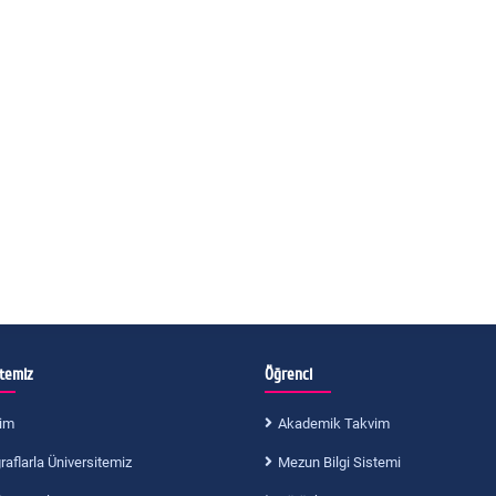
itemiz
Öğrenci
im
Akademik Takvim
aflarla Üniversitemiz
Mezun Bilgi Sistemi