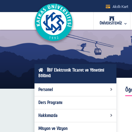
Akıllı Kart
ÜNİVERSİTEMİZ
İİBF Elektronik Ticaret ve Yönetimi
Bölümü
Öğr
Personel
Ders Programı
Yönetim
Bölüm Kurulu
Hakkımızda
Anabilim Dalları
Misyon ve Vizyon
Bölüm Tanıtımı