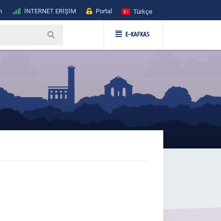
m
İNTERNET ERİŞİM
Portal
Türkçe
E-KAFKAS