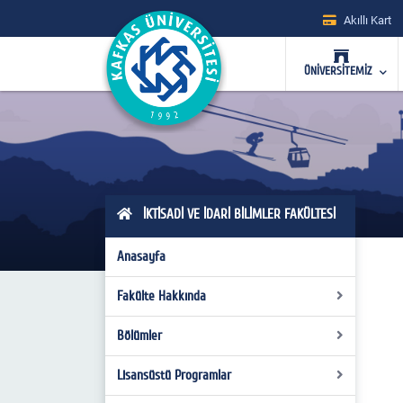
Akıllı Kart
ÜNİVERSİTEMİZ
İKTİSADİ VE İDARİ BİLİMLER FAKÜLTESİ
Anasayfa
Fakülte Hakkında
Bölümler
Dekanımızın Mesajı
Tanıtım
Lisansüstü Programlar
İktisat