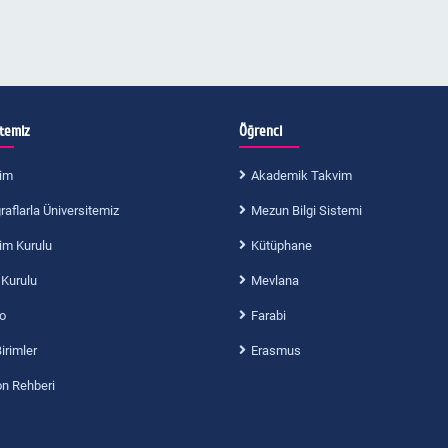
itemiz
Öğrenci
im
Akademik Takvim
aflarla Üniversitemiz
Mezun Bilgi Sistemi
im Kurulu
Kütüphane
 Kurulu
Mevlana
o
Farabi
Birimler
Erasmus
on Rehberi