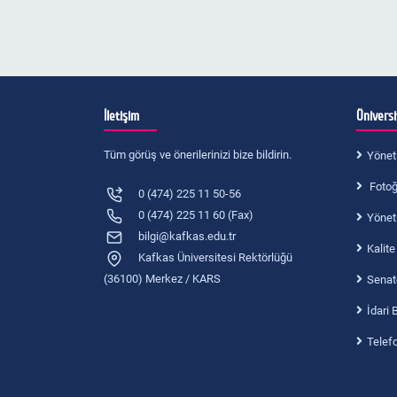
İnsan Kaynakları Yönetimi Tezsiz Yüksek
Hukuk İşleri Komisyonu
Lisans
Kültür-Sanat Komisyonu
Sağlık Yönetimi (Uzaktan Eğitim) Tezsiz
Yüksek Lisans
Spor ve Sağlık Komisyonu
İletişim
Ünivers
Mezun Takip Komisyonu
Tüm görüş ve önerilerinizi bize bildirin.
Yönet
Fotoğr
0 (474) 225 11 50-56
0 (474) 225 11 60 (Fax)
Yönet
bilgi@kafkas.edu.tr
Kalite
Kafkas Üniversitesi Rektörlüğü
(36100) Merkez / KARS
Senat
İdari 
Telef