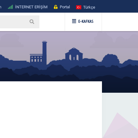
m
İNTERNET ERİŞİM
Portal
Türkçe
E-KAFKAS