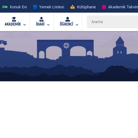
Konuk Evi
Yemek Listesi
Kütüphane
Akademik Takvi
AKADEMİK
İDARİ
ÖĞRENCİ